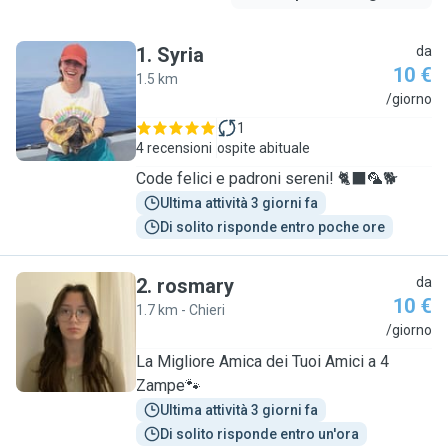
1
.
Syria
da
10 €
1.5 km
S
/giorno
1
4 recensioni
ospite abituale
Code felici e padroni sereni! 🐈‍⬛🦜🐕
Ultima attività 3 giorni fa
Di solito risponde entro poche ore
2
.
rosmary
da
10 €
1.7 km - Chieri
R
/giorno
La Migliore Amica dei Tuoi Amici a 4
Zampe🐾
Ultima attività 3 giorni fa
Di solito risponde entro un'ora