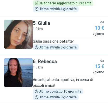
Calendario aggiornato di recente
Ultima attività 4 giorni fa
5
.
Giulia
da
10 €
1.9 km
G
/giorno
Giulia passione petsitter
Ultima attività 6 giorni fa
6
.
Rebecca
da
15 €
1.5 km
R
/giorno
Amante, attenta, sportiva, in cerca di
piccoli amici!
Ultimo contatto 10 giorni fa
Ultima attività 8 giorni fa