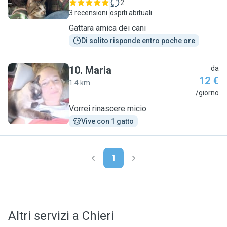
2
3 recensioni
ospiti abituali
Gattara amica dei cani
Di solito risponde entro poche ore
10
.
Maria
da
12 €
1.4 km
M
/giorno
Vorrei rinascere micio
Vive con 1 gatto
1
Altri servizi a Chieri