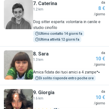
7
.
Caterina
da
8 €
1.2 km
C
/giorno
Dog sitter esperta: volontaria in canile e
studio cinofilo
Ultimo contatto 14 giorni fa
Ultima attività 12 giorni fa
8
.
Sara
da
10 €
1.3 km
S
/giorno
Amica fidata dei tuoi amici a 4 zampe🐾
Di solito risponde entro poche ore
9
.
Giorgia
da
10 €
1.6 km
G
/giorno