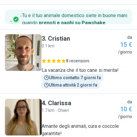
Tu e il tuo animale domestico siete in buone mani
quando
prenoti e paghi su Pawshake
.
3
.
Cristian
da
15 €
0.1 km
C
/giorno
8 recensioni
La vacanza che il tuo cane si merita!
Ultimo contatto 7 giorni fa
Ultima attività 2 giorni fa
4
.
Clarissa
da
10 €
1.7 km - Chieri
C
/giorno
Amante degli animali, cura e coccole
garantite!