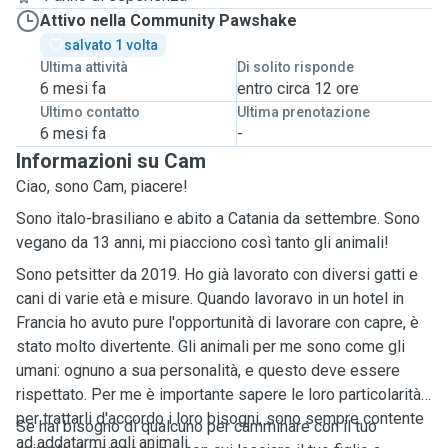
Attivo nella Community Pawshake
salvato 1 volta
Ultima attività
Di solito risponde
6 mesi fa
entro circa 12 ore
Ultimo contatto
Ultima prenotazione
6 mesi fa
-
Informazioni su Cam
Ciao, sono Cam, piacere!
Sono italo-brasiliano e abito a Catania da settembre. Sono
vegano da 13 anni, mi piacciono così tanto gli animali!
Sono petsitter da 2019. Ho già lavorato con diversi gatti e
cani di varie età e misure. Quando lavoravo in un hotel in
Francia ho avuto pure l'opportunità di lavorare con capre, è
stato molto divertente. Gli animali per me sono come gli
umani: ognuno a sua personalità, e questo deve essere
rispettato. Per me è importante sapere le loro particolarità
per trattarli d'accordo i loro bisogni, sono sempre contente
Se hai bisogno di qualcuno per camminare con il tuo
ad addatarmi agli animali.