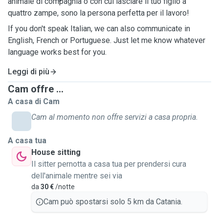
animale di compagnia o con cui lasciare il tuo figlio a
quattro zampe, sono la persona perfetta per il lavoro!
If you don't speak Italian, we can also communicate in
English, French or Portuguese. Just let me know whatever
language works best for you.
Leggi di più
Cam offre ...
A casa di Cam
Cam al momento non offre servizi a casa propria.
A casa tua
House sitting
Il sitter pernotta a casa tua per prendersi cura
dell'animale mentre sei via
da
30 €
/notte
Cam può spostarsi solo 5 km da Catania.