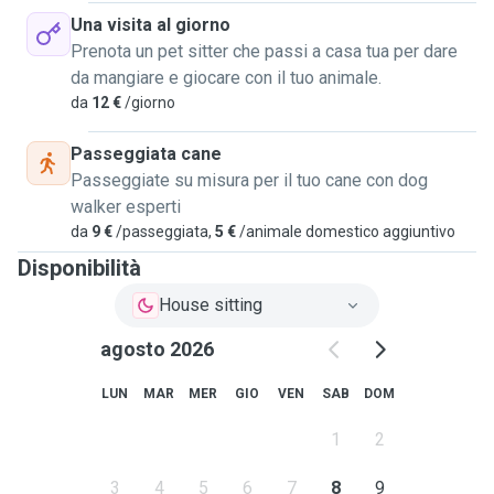
Una visita al giorno
Prenota un pet sitter che passi a casa tua per dare
da mangiare e giocare con il tuo animale.
da
12 €
/giorno
Passeggiata cane
Passeggiate su misura per il tuo cane con dog
walker esperti
da
9 €
/passeggiata,
5 €
/animale domestico aggiuntivo
Disponibilità
House sitting
agosto 2026
LUN
MAR
MER
GIO
VEN
SAB
DOM
1
2
3
4
5
6
7
8
9