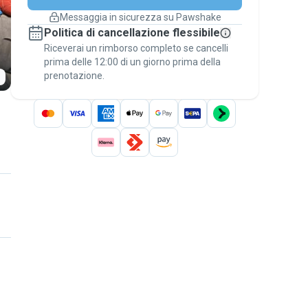
cambiano
Messaggia in sicurezza su Pawshake
Prenotazioni coperte
Politica di cancellazione flessibile
Stai su Pawshake - dal primo messaggio al
Riceverai un rimborso completo se cancelli
pagamento - per attivare la
Garanzia
prima delle 12:00 di un giorno prima della
Pawshake
.
prenotazione.