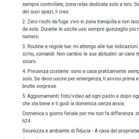
sempre controllate, zona relax dedicata solo a loro. S
dei suoi spazi, li creo.
2. Zero rischi da fuga: vivo in zona tranquilla e non las
da solo. Durante le uscite uso sempre guinzaglio più 
numero.
3. Routine e regole tue: mi attengo alle tue indicazioni 
sì/no, comandi. Non cambio le sue abitudini: un cane tr
sicuro.
4. Presenza costante: sono a casa praticamente sempr
solo. Se devo uscire per emergenza, ti avviso prima e
brutte sorprese.
5. Aggiornamenti: foto/video ad ogni pasto e dopo og
che sta bene e ti godi la domenica senza ansia.
Domenica o giorno feriale per me non fa differenza: st
h24.
Sicurezza e ambiente di fiducia - A casa del proprieta