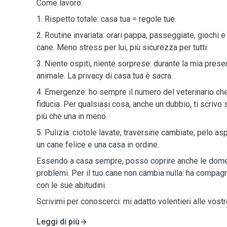
Come lavoro:
1. Rispetto totale: casa tua = regole tue.
2. Routine invariata: orari pappa, passeggiate, giochi e
cane. Meno stress per lui, più sicurezza per tutti.
3. Niente ospiti, niente sorprese: durante la mia presen
animale. La privacy di casa tua è sacra.
4. Emergenze: ho sempre il numero del veterinario che 
fiducia. Per qualsiasi cosa, anche un dubbio, ti scrivo 
più che una in meno.
5. Pulizia: ciotole lavate, traversine cambiate, pelo asp
un cane felice e una casa in ordine.
Essendo a casa sempre, posso coprire anche le domen
problemi. Per il tuo cane non cambia nulla: ha compag
con le sue abitudini.
Scrivimi per conoscerci: mi adatto volentieri alle vostr
Leggi di più