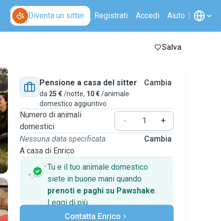
Diventa un sitter
Registrati
Accedi
Aiuto
Salva
Pensione a casa del sitter
Cambia
da
25 €
/notte,
10 €
/animale
domestico aggiuntivo
Numero di animali
-
+
domestici
Nessuna data specificata
Cambia
A casa di Enrico
Tu e il tuo animale domestico
siete in buone mani quando
prenoti e paghi su Pawshake
.
Leggi di più
Pagamenti sicuri
Contatta Enrico
Assistenza se i piani