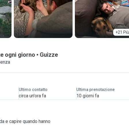
+21 Più
te ogni giorno
Guizze
ienza
Ultimo contatto
Ultima prenotazione
circa un'ora fa
10 giorni fa
coda e capire quando hanno