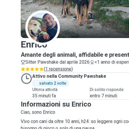
E
Enrico
Amante degli animali, affidabile e presen
Sitter Pawshake dal aprile 2026
<1 anno di esper
(
1 recensione
)
Attivo nella Community Pawshake
salvato 2 volte
Ultima attività
Di solito risponde
35 minuti fa
entro 7 minuti
Informazioni su Enrico
Ciao, sono Enrico
Vivo con cani da oltre 10 anni, h24: so leggere ogni 
bisogno di gioco o solo di una pausa.