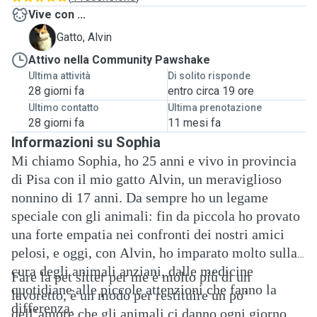
Vive con ...
A
Gatto, Alvin
Attivo nella Community Pawshake
Ultima attività
Di solito risponde
28 giorni fa
entro circa 19 ore
Ultimo contatto
Ultima prenotazione
28 giorni fa
11 mesi fa
Informazioni su Sophia
Mi chiamo Sophia, ho 25 anni e vivo in provincia
di Pisa con il mio gatto Alvin, un meraviglioso
nonnino di 17 anni. Da sempre ho un legame
speciale con gli animali: fin da piccola ho provato
una forte empatia nei confronti dei nostri amici
pelosi, e oggi, con Alvin, ho imparato molto sulla
cura degli animali anziani, dalle medicine
Fare la pet sitter per me è molto più di un
quotidiane alle piccole attenzioni che fanno la
lavoretto, è un modo per restituire un po’
differenza.
dell’amore che gli animali ci danno ogni giorno.