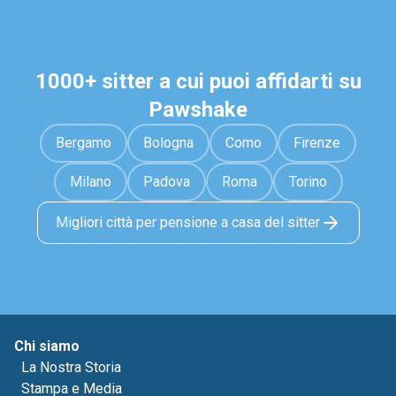
1000+ sitter a cui puoi affidarti su
Pawshake
Bergamo
Bologna
Como
Firenze
Milano
Padova
Roma
Torino
Migliori città per pensione a casa del sitter
Chi siamo
La Nostra Storia
Stampa e Media