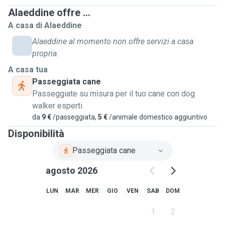
fare passeggiate, giocare con lui e assicurarmi che si senta
Alaeddine offre ...
amato e protetto non è solo un compito, ma una vera e
A casa di Alaeddine
propria soddisfazione personale.
Alaeddine al momento non offre servizi a casa
propria.
A casa tua
Passeggiata cane
Passeggiate su misura per il tuo cane con dog
walker esperti
da
9 €
/passeggiata,
5 €
/animale domestico aggiuntivo
Disponibilità
Passeggiata cane
agosto 2026
LUN
MAR
MER
GIO
VEN
SAB
DOM
1
2