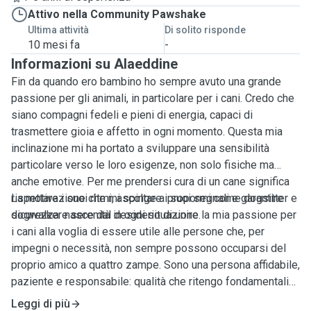
Attivo nella Community Pawshake
Ultima attività
Di solito risponde
10 mesi fa
-
Informazioni su Alaeddine
Fin da quando ero bambino ho sempre avuto una grande
passione per gli animali, in particolare per i cani. Credo che
siano compagni fedeli e pieni di energia, capaci di
trasmettere gioia e affetto in ogni momento. Questa mia
inclinazione mi ha portato a sviluppare una sensibilità
particolare verso le loro esigenze, non solo fisiche ma
anche emotive. Per me prendersi cura di un cane significa
rispettare i suoi ritmi, ascoltare i suoi segnali e garantire
La motivazione che mi spinge a propormi come dogsitter e
sicurezza e serenità in ogni situazione.
dogwalker nasce dal desiderio di unire la mia passione per
i cani alla voglia di essere utile alle persone che, per
impegni o necessità, non sempre possono occuparsi del
proprio amico a quattro zampe. Sono una persona affidabile,
paziente e responsabile: qualità che ritengo fondamentali
per chi si prende cura di animali. Accompagnare un cane a
Leggi di più