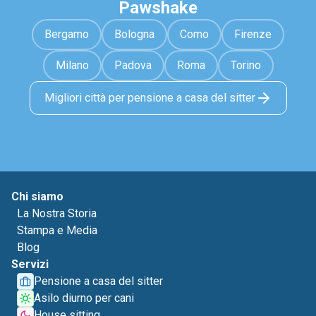
Pawshake
Bergamo
Bologna
Como
Firenze
Milano
Padova
Roma
Torino
Migliori città per pensione a casa del sitter
Chi siamo
La Nostra Storia
Stampa e Media
Blog
Servizi
Pensione a casa del sitter
Asilo diurno per cani
House sitting