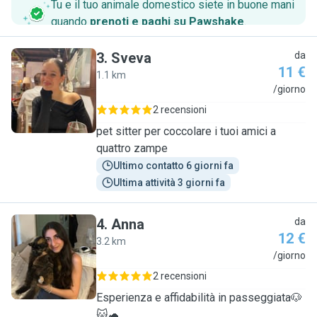
Tu e il tuo animale domestico siete in buone mani
quando
prenoti e paghi su Pawshake
.
3
.
Sveva
da
11 €
1.1 km
S
/giorno
2 recensioni
pet sitter per coccolare i tuoi amici a
quattro zampe
Ultimo contatto 6 giorni fa
Ultima attività 3 giorni fa
4
.
Anna
da
12 €
3.2 km
A
/giorno
2 recensioni
Esperienza e affidabilità in passeggiata🐶
🐱🐢