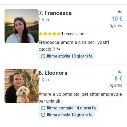
7
.
Francesca
da
10 €
1.6 km
F
/giorno
1 recensione
Francesca: amore e cura per i vostri
cuccioli! 🐾
Ultima attività 10 giorni fa
8
.
Eleonora
da
8 €
1.3 km
E
/giorno
Amore e volontariato: pet sitter amorevole
per animali
Ultimo contatto 14 giorni fa
Ultima attività 14 giorni fa