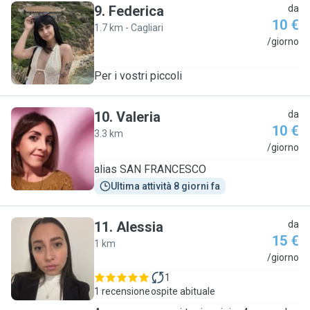
9
.
Federica
da
10 €
1.7 km - Cagliari
F
/giorno
Per i vostri piccoli
10
.
Valeria
da
10 €
3.3 km
V
/giorno
alias SAN FRANCESCO
Ultima attività 8 giorni fa
11
.
Alessia
da
15 €
1 km
A
/giorno
1
1 recensione
ospite abituale