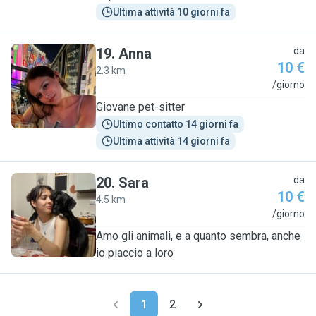
Ultima attività 10 giorni fa
19
.
Anna
da
10 €
2.3 km
A
/giorno
Giovane pet-sitter
Ultimo contatto 14 giorni fa
Ultima attività 14 giorni fa
20
.
Sara
da
10 €
4.5 km
S
/giorno
Amo gli animali, e a quanto sembra, anche
io piaccio a loro
1
2