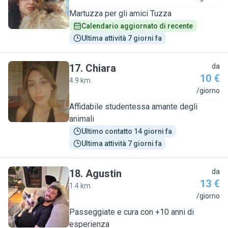
Martuzza per gli amici Tuzza
Calendario aggiornato di recente
Ultima attività 7 giorni fa
17
.
Chiara
da
10 €
4.9 km
C
/giorno
Affidabile studentessa amante degli
animali
Ultimo contatto 14 giorni fa
Ultima attività 7 giorni fa
18
.
Agustin
da
13 €
1.4 km
A
/giorno
Passeggiate e cura con +10 anni di
esperienza