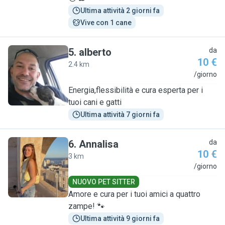
Ultima attività 2 giorni fa
Vive con 1 cane
5
.
alberto
da
10 €
2.4 km
A
/giorno
Energia,flessibilità e cura esperta per i
tuoi cani e gatti
Ultima attività 7 giorni fa
6
.
Annalisa
da
10 €
3 km
A
/giorno
NUOVO PET SITTER
Amore e cura per i tuoi amici a quattro
zampe! 🐾
Ultima attività 9 giorni fa