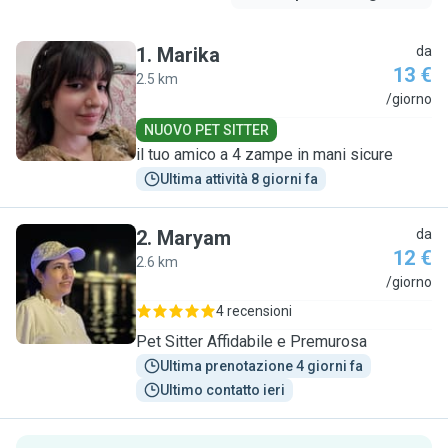
1
.
Marika
da
13 €
2.5 km
M
/giorno
NUOVO PET SITTER
il tuo amico a 4 zampe in mani sicure
Ultima attività 8 giorni fa
2
.
Maryam
da
12 €
2.6 km
M
/giorno
4 recensioni
Pet Sitter Affidabile e Premurosa
Ultima prenotazione 4 giorni fa
Ultimo contatto ieri