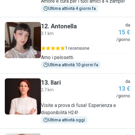
Amore e cura per i tuoi amici a 4 zampe!
Ultima attività 4 giorni fa
12
.
Antonella
da
15 €
3.1 km
A
/giorno
1 recensione
Amo i pelosetti
Ultima attività 10 giorni fa
13
.
Ilari
da
13 €
2.7 km
I
/giorno
Visite a prova di fusa! Esperienza e
disponibilità H24!
Ultima attività oggi