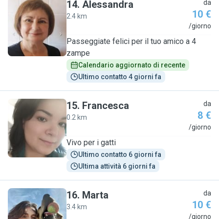
14
.
Alessandra
da
10 €
2.4 km
A
/giorno
Passeggiate felici per il tuo amico a 4
zampe
Calendario aggiornato di recente
Ultimo contatto 4 giorni fa
15
.
Francesca
da
8 €
0.2 km
F
/giorno
Vivo per i gatti
Ultimo contatto 6 giorni fa
Ultima attività 6 giorni fa
16
.
Marta
da
10 €
3.4 km
M
/giorno