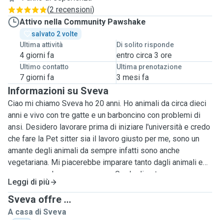
(
2 recensioni
)
Attivo nella Community Pawshake
salvato 2 volte
Ultima attività
Di solito risponde
4 giorni fa
entro circa 3 ore
Ultimo contatto
Ultima prenotazione
7 giorni fa
3 mesi fa
Informazioni su Sveva
Ciao mi chiamo Sveva ho 20 anni. Ho animali da circa dieci
anni e vivo con tre gatte e un barboncino con problemi di
ansi. Desidero lavorare prima di iniziare l'università e credo
che fare la Pet sitter sia il lavoro giusto per me, sono un
amante degli animali da sempre infatti sono anche
vegetariana. Mi piacerebbe imparare tanto dagli animali e
crescere anche come persona. Credo di poter essere un
Leggi di più
ottima Pet sitter contando che ho sempre ricevuto
feedback positivi dalle persone con cui ho lavorato in
Sveva offre ...
precedenza, sono molto organizzata e attenta sopratutto
A casa di Sveva