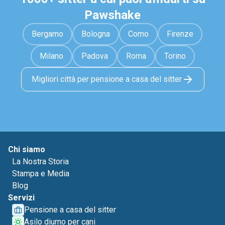
Pawshake
Bergamo
Bologna
Como
Firenze
Milano
Padova
Roma
Torino
Migliori città per pensione a casa del sitter
Chi siamo
La Nostra Storia
Stampa e Media
Blog
Servizi
Pensione a casa del sitter
Asilo diurno per cani