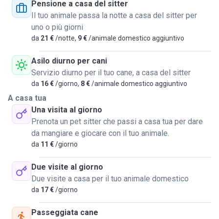
se si tratta di animali e ho sempre trattato tutti gli animali
Pensione a casa del sitter
come se fossero i miei. Mi ritengo una persona molto
Il tuo animale passa la notte a casa del sitter per
empatica e che fa il massimo per soddisfare chi mi dà
uno o più giorni
fiducia, in quanto porto rispetto non solo al padrone ma
da
21 €
/notte,
9 €
/animale domestico aggiuntivo
all'animale stesso. Mi è capitata di aver a che fare con cani
piccoli ad esempio un bichon frisè, e con gatti di pochi
Asilo diurno per cani
mesi. Essendo libera in questo momento posso dedicare
Servizio diurno per il tuo cane, a casa del sitter
molto tempo agli animali e mi assicurerò di essere il più
da
16 €
/giorno,
8 €
/animale domestico aggiuntivo
delicata possibile
A casa tua
Una visita al giorno
Prenota un pet sitter che passi a casa tua per dare
da mangiare e giocare con il tuo animale.
da
11 €
/giorno
Due visite al giorno
Due visite a casa per il tuo animale domestico
da
17 €
/giorno
Passeggiata cane