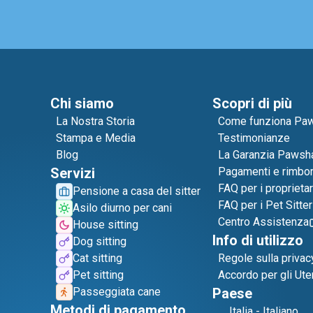
Chi siamo
Scopri di più
La Nostra Storia
Come funziona Pa
Stampa e Media
Testimonianze
Blog
La Garanzia Pawsh
Servizi
Pagamenti e rimbor
FAQ per i proprietar
Pensione a casa del sitter
FAQ per i Pet Sitter
Asilo diurno per cani
Centro Assistenza
House sitting
Info di utilizzo
Dog sitting
Cat sitting
Regole sulla privac
Pet sitting
Accordo per gli Ute
Passeggiata cane
Paese
Metodi di pagamento
Italia
-
Italiano