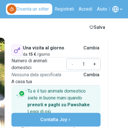
Diventa un sitter
Registrati
Accedi
Aiuto
Salva
Una visita al giorno
Cambia
da
15 €
/giorno
Numero di animali
-
+
domestici
Nessuna data specificata
Cambia
A casa tua
Tu e il tuo animale domestico
siete in buone mani quando
prenoti e paghi su Pawshake
.
Leggi di più
Pagamenti sicuri
Contatta Joy
Assistenza se i piani
cambiano