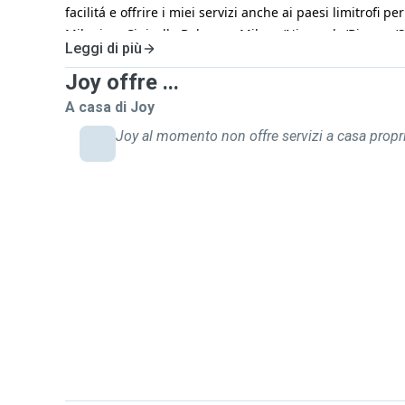
facilitá e offrire i miei servizi anche ai paesi limitrofi 
Milanino, Cinisello Balsamo, Milano/Niguarda/Bicocca/
Leggi di più
lavoro principale su turni, quindi mi scuso giá in antic
accontentarvi, ma se gli orari combiaciano e nei giorni d
Joy offre ...
vostra disposizione e mi farebbe un sacco piacere fare
A casa di Joy
vostri amici a quattro zampe. Non vedo l'ora di conoscerv
Joy al momento non offre servizi a casa propr
Ciaooooooo!!!!!