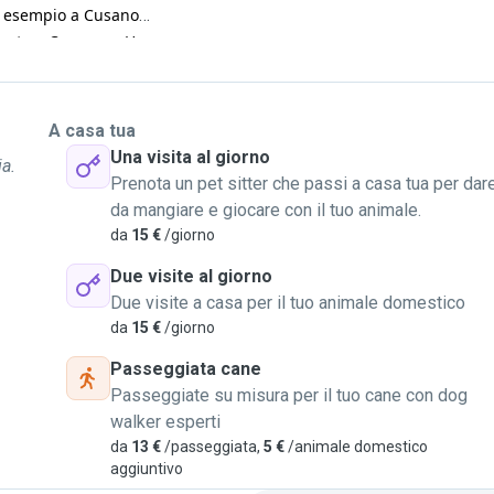
per esempio a Cusano
Sesto e Cormano. Ho un
ipo se non riusciró sempre
i riposo sono libera, sono a
 un'pó di compgania ai
A casa tua
i tutti a presto
Una visita al giorno
ia.
Prenota un pet sitter che passi a casa tua per dar
da mangiare e giocare con il tuo animale.
da
15 €
/giorno
Due visite al giorno
Due visite a casa per il tuo animale domestico
da
15 €
/giorno
Passeggiata cane
Passeggiate su misura per il tuo cane con dog
walker esperti
da
13 €
/passeggiata,
5 €
/animale domestico
aggiuntivo