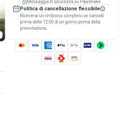
Messaggia in sicurezza su Pawshake
Prenotazioni coperte
Politica di cancellazione flessibile
Stai su Pawshake - dal primo messaggio al
Riceverai un rimborso completo se cancelli
pagamento - per attivare la
Garanzia
prima delle 12:00 di un giorno prima della
Pawshake
.
prenotazione.