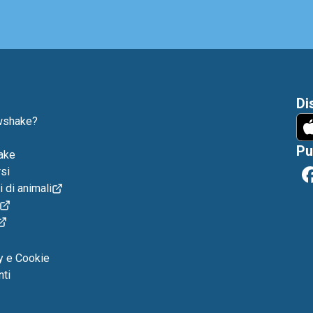
Di
wshake?
Pu
ake
si
i di animali
y e Cookie
nti