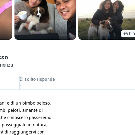
+5 Più
sso
rienza
Di solito risponde
-
ni e di un bimbo peloso.
imbi pelosi, amante di
i che conosceró passeremo
a passeggiate in natura,
rá di raggiungervi con