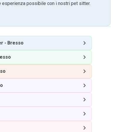
 esperienza possibile con i nostri pet sitter.
er
-
Bresso
resso
sso
so