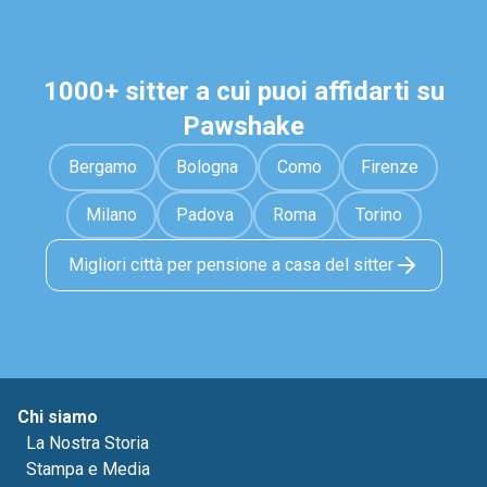
1000+ sitter a cui puoi affidarti su
Pawshake
Bergamo
Bologna
Como
Firenze
Milano
Padova
Roma
Torino
Migliori città per pensione a casa del sitter
Chi siamo
La Nostra Storia
Stampa e Media