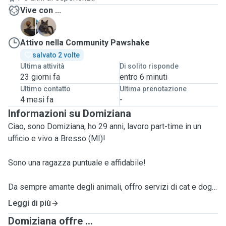
Vive con ...
C
F
Attivo nella Community Pawshake
salvato 2 volte
Ultima attività
Di solito risponde
23 giorni fa
entro 6 minuti
Ultimo contatto
Ultima prenotazione
4 mesi fa
-
Informazioni su Domiziana
Ciao, sono Domiziana, ho 29 anni, lavoro part-time in un
ufficio e vivo a Bresso (MI)!
Sono una ragazza puntuale e affidabile!
Da sempre amante degli animali, offro servizi di cat e dog
sitting a domicilio con cura e dedizione.
Leggi di più
Domiziana offre ...
Mi occuperò di pappa, lettiera, coccole e momenti di gioco