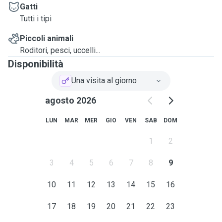
In caso di necessità sono anche in grado di somministrare
Gatti
farmaci orali.
Tutti i tipi
Spero di essere di essere stata esaustiva 🥰
Piccoli animali
A presto!
Roditori, pesci, uccelli...
Disponibilità
Una visita al giorno
agosto 2026
LUN
MAR
MER
GIO
VEN
SAB
DOM
1
2
3
4
5
6
7
8
9
10
11
12
13
14
15
16
17
18
19
20
21
22
23