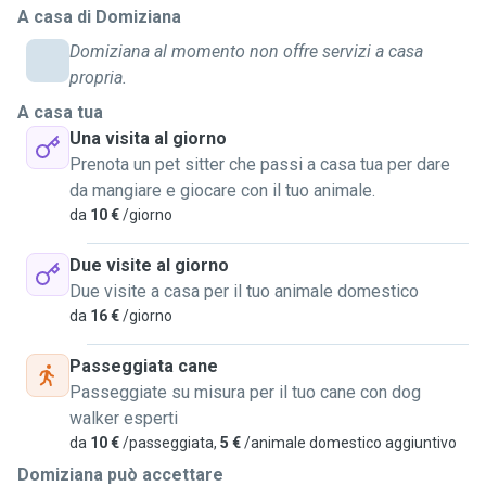
A casa di Domiziana
rispettando le abitudini e i ritmi del tuo micio.
Di lunghe passeggiate e sessioni di gioco con il tuo cane!
Domiziana al momento non offre servizi a casa
propria.
Durante la tua assenza ti terrò aggiornato/a con foto, video
A casa tua
e messaggi quotidiani così da farti sentire vicino/a al tuo
Una visita al giorno
animale anche a distanza.
Prenota un pet sitter che passi a casa tua per dare
da mangiare e giocare con il tuo animale.
Ho già esperienza pregressa, essendo la felice propietaria
da
10 €
/giorno
di due splendidi mici Fusillo e Camillo! E di un pastore
tedesco di nome Tudor!
Due visite al giorno
Inoltre adoro creare un ambiente sicuro e sereno per i
Due visite a casa per il tuo animale domestico
nostri amici a quattro zampe🥰 🐾
da
16 €
/giorno
Diventare cat/dog sitter per me significa unire la mia
Passeggiata cane
passione per gli animali con la possibilità di offrire serenità
Passeggiate su misura per il tuo cane con dog
ai proprietari e garantire ai propri animali cura, attenzione e
walker esperti
tanto affetto!
da
10 €
/passeggiata,
5 €
/animale domestico aggiuntivo
Domiziana può accettare