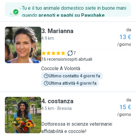
Tu e il tuo animale domestico siete in buone mani
quando
prenoti e paghi su Pawshake
.
3
.
Marianna
da
13 €
4.9 km
M
/giorno
7
16 recensioni
ospiti abituali
Coccole A Volontà
Ultimo contatto 4 giorni fa
Ultima attività 4 giorni fa
4
.
costanza
da
15 €
4.5 km - Brescia
C
/giorno
Dottoressa in scienze veterinarie:
affidabilità e coccole!