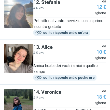
12
.
Stefania
da
12 €
4.6 km
S
/giorno
Pet sitter al vostro servizio con un primo
incontro gratuito
Di solito risponde entro un'ora
13
.
Alice
da
10 €
4.5 km
A
/giorno
Amica fidata dei vostri amici a quattro
zampe
Di solito risponde entro poche ore
14
.
Veronica
da
18 €
4.2 km
V
/giorno