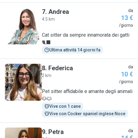
7
.
Andrea
da
13 €
4.5 km
A
/giorno
Cat sitter da sempre innamorata dei gatti
🐈‍⬛
Ultima attività 14 giorni fa
8
.
Federica
da
10 €
2 km
F
/giorno
Pet sitter affidabile e amante degli animali
🐶🐱
Vive con 1 cane
Vive con Cocker spaniel inglese Noce
9
.
Petra
da