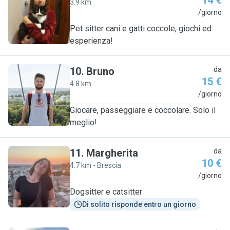
14 €
3.9 km
P
/giorno
Pet sitter cani e gatti coccole, giochi ed
esperienza!
10
.
Bruno
da
15 €
4.8 km
B
/giorno
Giocare, passeggiare e coccolare. Solo il
meglio!
11
.
Margherita
da
10 €
4.7 km - Brescia
M
/giorno
Dogsitter e catsitter
Di solito risponde entro un giorno