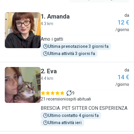
1
.
Amanda
da
12 €
4.3 km
A
/giorno
Amo i gatti
Ultima prenotazione 3 giorni fa
Ultima attività 3 giorni fa
2
.
Eva
da
14 €
4.4 km
E
/giorno
9
21 recensioni
ospiti abituali
BRESCIA. PET SITTER CON ESPERIENZA
Ultimo contatto 4 giorni fa
Ultima attività ieri