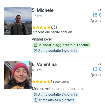
5
.
Michele
da
15 €
1.6 km
M
/giorno
1
7 recensioni
ospite abituale
Animal lover
Calendario aggiornato di recente
Ultimo contatto 6 giorni fa
6
.
Valentina
da
13 €
4.3 km
V
/giorno
1 recensione
Medico veterinario neolaureato
Ultimo contatto 7 giorni fa
Ultima attività 6 giorni fa