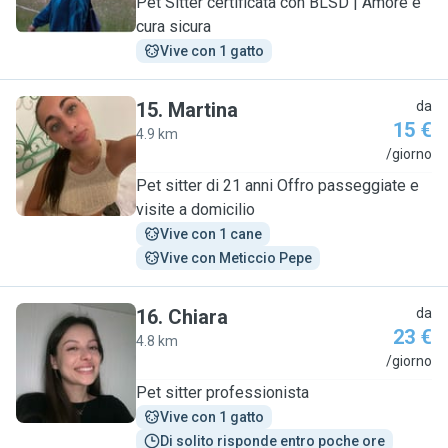
Pet Sitter certificata con BLSD | Amore e
cura sicura
Vive con 1 gatto
15
.
Martina
da
15 €
4.9 km
M
/giorno
Pet sitter di 21 anni Offro passeggiate e
visite a domicilio
Vive con 1 cane
Vive con Meticcio Pepe
16
.
Chiara
da
23 €
4.8 km
C
/giorno
Pet sitter professionista
Vive con 1 gatto
Di solito risponde entro poche ore