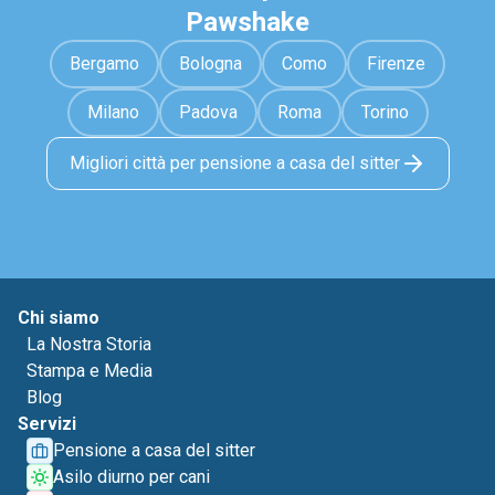
Pawshake
Bergamo
Bologna
Como
Firenze
Milano
Padova
Roma
Torino
Migliori città per pensione a casa del sitter
Chi siamo
La Nostra Storia
Stampa e Media
Blog
Servizi
Pensione a casa del sitter
Asilo diurno per cani