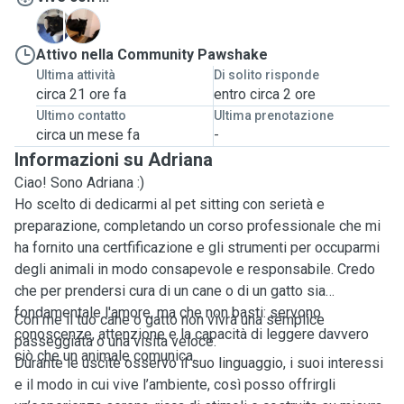
C
L
Attivo nella Community Pawshake
Ultima attività
Di solito risponde
circa 21 ore fa
entro circa 2 ore
Ultimo contatto
Ultima prenotazione
circa un mese fa
-
Informazioni su Adriana
Ciao! Sono Adriana :)
Ho scelto di dedicarmi al pet sitting con serietà e
preparazione, completando un corso professionale che mi
ha fornito una certfificazione e gli strumenti per occuparmi
degli animali in modo consapevole e responsabile. Credo
che per prendersi cura di un cane o di un gatto sia
fondamentale l'amore, ma che non basti: servono
Con me il tuo cane o gatto non vivrà una semplice
conoscenze, attenzione e la capacità di leggere davvero
passeggiata o una visita veloce.
ciò che un animale comunica.
Durante le uscite osservo il suo linguaggio, i suoi interessi
e il modo in cui vive l’ambiente, così posso offrirgli