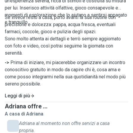
un’esperienza serena, ricca di stimoli e costruita su misura
per lui. Inserisco attività olfattive, gioco consapevole e
momenti di esplorazione che lo aiutano a sentirsi appagato
Se invece resto a casa, porto avanti la sua routine con
e tranquillo.
precisione e dolcezza: pappa, acqua fresca, eventuali
farmaci, coccole, gioco e pulizia degli spazi.
Sono molto attenta ai dettagli e terrò sempre aggiornato
con foto e video, così potrai seguirne la giornata con
serenità.
->
Prima di iniziare, mi piacerebbe organizzare un incontro
conoscitivo gratuito in modo da capire chi è, cosa ama e
come posso integrarmi nella sua quotidianità nel modo più
sereno possibile.
Leggi di più
Adriana offre ...
A casa di Adriana
Adriana al momento non offre servizi a casa
propria.