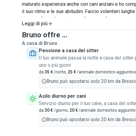
maturato esperienza anche con cani anziani e ho com
il suo ritmo e le sue abitudini. Faccio volentieri lung
sempre disposto a giocare a lungo con loro e a coccola
Leggi di più
fuori almeno tre volte al giorno e non li lascio mai soli
che non ci siano indicazioni specifiche. Prediligo i can
Bruno offre ...
per i pernottamenti da me e l'asilo per via delle dimen
A casa di Bruno
dell'appartamento ma sono sempre aperto a valutare t
Pensione a casa del sitter
un punto d'incontro. Sono molto paziente e responsabil
Il tuo animale passa la notte a casa del sitter 
particolari esigenze sono sempre attento a soddisfarl
uno o più giorni
cani al meglio! Sono disponibile a prendermi cura anche 
da
35 €
/notte,
25 €
/animale domestico aggiuntiv
Bruno può spostarsi solo 20 km da Bresci
Asilo diurno per cani
Servizio diurno per il tuo cane, a casa del sitte
da
30 €
/giorno,
20 €
/animale domestico aggiunti
Bruno può spostarsi solo 20 km da Bresci