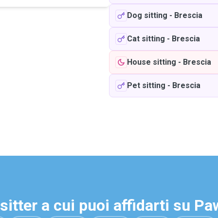
Dog sitting
-
Brescia
Cat sitting
-
Brescia
House sitting
-
Brescia
Pet sitting
-
Brescia
sitter a cui puoi affidarti su P