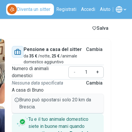
Diventa un sitter
Registrati
Accedi
Aiuto
Salva
Pensione a casa del sitter
Cambia
da
35 €
/notte,
25 €
/animale
domestico aggiuntivo
Numero di animali
-
+
domestici
Nessuna data specificata
Cambia
A casa di Bruno
Bruno può spostarsi solo 20 km da
Brescia.
Tu e il tuo animale domestico
siete in buone mani quando