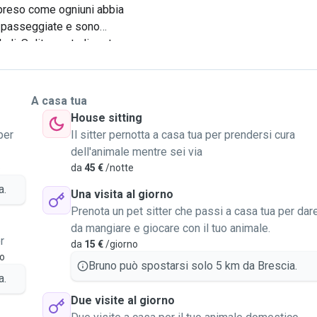
preso come ogniuni abbia
he passeggiate e sono
rli. Solitamente li porto
 per più di un'ora a meno
i di piccola o media taglia
sioni ridotte
A casa tua
utte le proposte e trovare
House sitting
e, inoltre se ci sono
per
Il sitter pernotta a casa tua per prendersi cura
e e a prendermi cura dei
dell'animale mentre sei via
di gatti e altri animali :)
o
da
45 €
/notte
a.
Una visita al giorno
Prenota un pet sitter che passi a casa tua per dar
da mangiare e giocare con il tuo animale.
r
da
15 €
/giorno
vo
Bruno può spostarsi solo 5 km da Brescia.
a.
Due visite al giorno