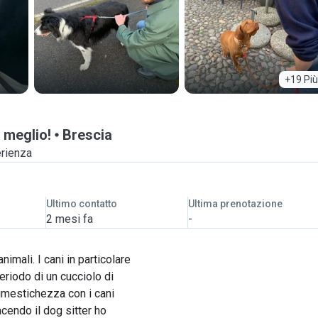
+19 Più
 meglio!
Brescia
erienza
Ultimo contatto
Ultima prenotazione
2 mesi fa
-
imali. I cani in particolare
eriodo di un cucciolo di
dimestichezza con i cani
cendo il dog sitter ho