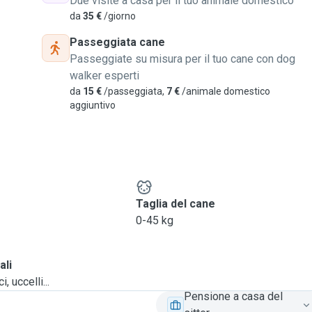
Due visite a casa per il tuo animale domestico
da
35 €
/giorno
Passeggiata cane
Passeggiate su misura per il tuo cane con dog
walker esperti
da
15 €
/passeggiata,
7 €
/animale domestico
aggiuntivo
e
Taglia del cane
0-45 kg
ali
, uccelli...
Pensione a casa del