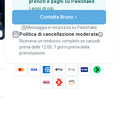
prenoti e paghi su Pawshake
.
Leggi di più
Pagamenti sicuri
Contatta Bruno
Assistenza se i piani
cambiano
Messaggia in sicurezza su Pawshake
Prenotazioni coperte
Politica di cancellazione moderata
Stai su Pawshake - dal primo messaggio al
Riceverai un rimborso completo se cancelli
pagamento - per attivare la
Garanzia
prima delle 12:00, 7 giorni prima della
Pawshake
.
prenotazione.