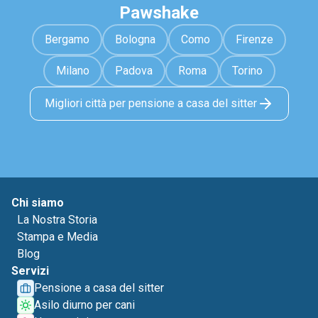
Pawshake
Bergamo
Bologna
Como
Firenze
Milano
Padova
Roma
Torino
Migliori città per pensione a casa del sitter
Chi siamo
La Nostra Storia
Stampa e Media
Blog
Servizi
Pensione a casa del sitter
Asilo diurno per cani