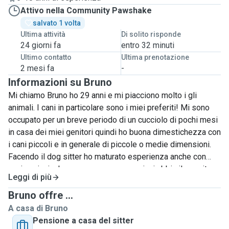
Attivo nella Community Pawshake
salvato 1 volta
Ultima attività
Di solito risponde
24 giorni fa
entro 32 minuti
Ultimo contatto
Ultima prenotazione
2 mesi fa
-
Informazioni su Bruno
Mi chiamo Bruno ho 29 anni e mi piacciono molto i gli
animali. I cani in particolare sono i miei preferiti! Mi sono
occupato per un breve periodo di un cucciolo di pochi mesi
in casa dei miei genitori quindi ho buona dimestichezza con
i cani piccoli e in generale di piccole o medie dimensioni.
Facendo il dog sitter ho maturato esperienza anche con
cani anziani e ho compreso come ogniuni abbia il suo ritmo
Leggi di più
e le sue abitudini. Faccio volentieri lunghe passeggiate e
sono sempre disposto a giocare a lungo con loro e a
Bruno offre ...
coccolarli. Solitamente li porto fuori almeno tre volte al
A casa di Bruno
giorno e non li lascio mai soli per più di un'ora a meno che
Pensione a casa del sitter