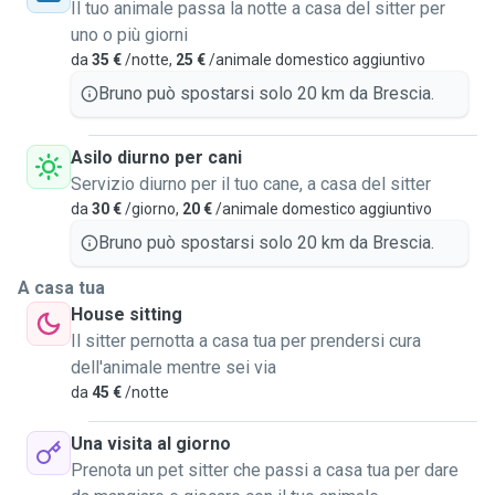
non ci siano indicazioni specifiche. Prediligo i cani di
Il tuo animale passa la notte a casa del sitter per
piccola o media taglia per i pernottamenti da me e l'asilo
uno o più giorni
per via delle dimensioni ridotte dell'appartamento ma sono
da
35 €
/notte,
25 €
/animale domestico aggiuntivo
sempre aperto a valutare tutte le proposte e trovare un
Bruno può spostarsi solo 20 km da Brescia.
punto d'incontro. Sono molto paziente e responsabile,
inoltre se ci sono particolari esigenze sono sempre attento
Asilo diurno per cani
a soddisfarle e a prendermi cura dei cani al meglio! Sono
Servizio diurno per il tuo cane, a casa del sitter
disponibile a prendermi cura anche di gatti e altri animali :)
da
30 €
/giorno,
20 €
/animale domestico aggiuntivo
Bruno può spostarsi solo 20 km da Brescia.
A casa tua
House sitting
Il sitter pernotta a casa tua per prendersi cura
dell'animale mentre sei via
da
45 €
/notte
Una visita al giorno
Prenota un pet sitter che passi a casa tua per dare