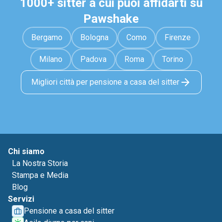
1000+ sitter a cui puoi affidarti su
Pawshake
Bergamo
Bologna
Como
Firenze
Milano
Padova
Roma
Torino
Migliori città per pensione a casa del sitter
Chi siamo
La Nostra Storia
Stampa e Media
Blog
Servizi
Pensione a casa del sitter