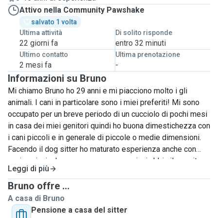
Attivo nella Community Pawshake
salvato 1 volta
Ultima attività
Di solito risponde
22 giorni fa
entro 32 minuti
Ultimo contatto
Ultima prenotazione
2 mesi fa
-
Informazioni su Bruno
Mi chiamo Bruno ho 29 anni e mi piacciono molto i gli
animali. I cani in particolare sono i miei preferiti! Mi sono
occupato per un breve periodo di un cucciolo di pochi mesi
in casa dei miei genitori quindi ho buona dimestichezza con
i cani piccoli e in generale di piccole o medie dimensioni.
Facendo il dog sitter ho maturato esperienza anche con
cani anziani e ho compreso come ogniuni abbia il suo ritmo
Leggi di più
e le sue abitudini. Faccio volentieri lunghe passeggiate e
sono sempre disposto a giocare a lungo con loro e a
Bruno offre ...
coccolarli. Solitamente li porto fuori almeno tre volte al
A casa di Bruno
giorno e non li lascio mai soli per più di un'ora a meno che
Pensione a casa del sitter