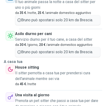
non ci siano indicazioni specifiche. Prediligo i cani di
Il tuo animale passa la notte a casa del sitter per
piccola o media taglia per i pernottamenti da me e l'asilo
uno o più giorni
per via delle dimensioni ridotte dell'appartamento ma sono
da
35 €
/notte,
25 €
/animale domestico aggiuntivo
sempre aperto a valutare tutte le proposte e trovare un
Bruno può spostarsi solo 20 km da Brescia.
punto d'incontro. Sono molto paziente e responsabile,
inoltre se ci sono particolari esigenze sono sempre attento
Asilo diurno per cani
a soddisfarle e a prendermi cura dei cani al meglio! Sono
Servizio diurno per il tuo cane, a casa del sitter
disponibile a prendermi cura anche di gatti e altri animali :)
da
30 €
/giorno,
20 €
/animale domestico aggiuntivo
Bruno può spostarsi solo 20 km da Brescia.
A casa tua
House sitting
Il sitter pernotta a casa tua per prendersi cura
dell'animale mentre sei via
da
45 €
/notte
Una visita al giorno
Prenota un pet sitter che passi a casa tua per dare