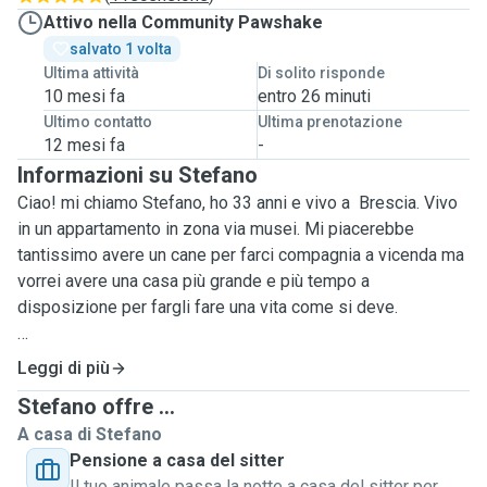
Attivo nella Community Pawshake
salvato 1 volta
Ultima attività
Di solito risponde
10 mesi fa
entro 26 minuti
Ultimo contatto
Ultima prenotazione
12 mesi fa
-
Informazioni su Stefano
Ciao! mi chiamo Stefano, ho 33 anni e vivo a Brescia. Vivo
in un appartamento in zona via musei. Mi piacerebbe
tantissimo avere un cane per farci compagnia a vicenda ma
vorrei avere una casa più grande e più tempo a
disposizione per fargli fare una vita come si deve.
Lavorando a scuola, la maggior parte dei miei pomeriggi
Leggi di più
sono liberi e li passo passeggiando con la musica nelle
Stefano offre ...
orecchie ;)
A casa di Stefano
Scoprendo quest' app mi si è aperto un mondo!
Pensione a casa del sitter
Mi rendo quindi disponibile per fare delle lunghe
Il tuo animale passa la notte a casa del sitter per