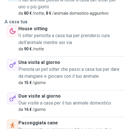
passeggiate con i vostri cagnolini e rispetterò tutte le
uno o più giorni
vostre esigenze.
da
80 €
/notte,
8 €
/animale domestico aggiuntivo
Possiamo andare in centro città e incontrare altri amici
cagnolini oppure sul monte Maddalena qui vicinissimo per
A casa tua
un pomeriggio più rilassante nel bosco.
House sitting
Il sitter pernotta a casa tua per prendersi cura
AH! quasi dimenticavo! la mia famiglia vive a Bovezzo e
dell'animale mentre sei via
con loro vive Marley, il nostro Bovaro del Bernese di due
da
90 €
/notte
anni nonché mio amico, ispirazione e confidente :)
Una visita al giorno
Va d'accordo con tutti, cani e umani. Con il vostro consenso
Prenota un pet sitter che passi a casa tua per dare
potrei inserire anche lui nelle passeggiate per fare passare
da mangiare e giocare con il tuo animale.
dei momenti di gioco ai nostri amici!
da
15 €
/giorno
Spero di incontrarvi presto!
Due visite al giorno
Due visite a casa per il tuo animale domestico
Stefano
da
16 €
/giorno
Passeggiata cane