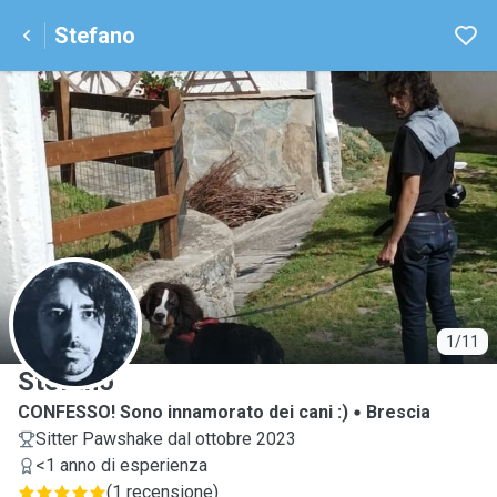
Stefano
S
1/11
Stefano
CONFESSO! Sono innamorato dei cani :)
Brescia
Sitter Pawshake dal ottobre 2023
<1 anno di esperienza
(
1 recensione
)