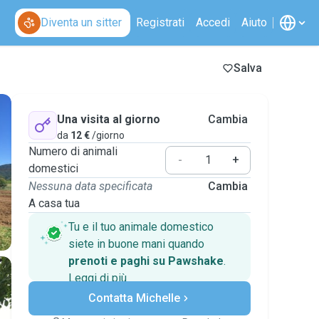
Diventa un sitter
Registrati
Accedi
Aiuto
Salva
Una visita al giorno
Cambia
da
12 €
/giorno
Numero di animali
-
+
domestici
Nessuna data specificata
Cambia
A casa tua
Tu e il tuo animale domestico
siete in buone mani quando
prenoti e paghi su Pawshake
.
Leggi di più
Pagamenti sicuri
Contatta Michelle
Assistenza se i piani
cambiano