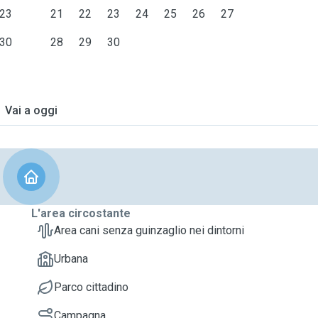
23
21
22
23
24
25
26
27
30
28
29
30
Vai a oggi
L'area circostante
Area cani senza guinzaglio nei dintorni
Urbana
Parco cittadino
Campagna