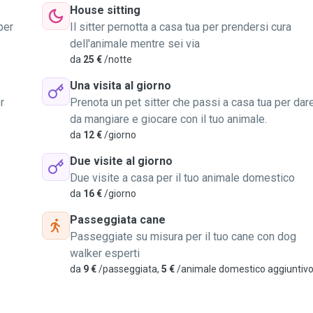
House sitting
per
Il sitter pernotta a casa tua per prendersi cura
dell'animale mentre sei via
o
da
25 €
/notte
Una visita al giorno
r
Prenota un pet sitter che passi a casa tua per dar
da mangiare e giocare con il tuo animale.
da
12 €
/giorno
Due visite al giorno
Due visite a casa per il tuo animale domestico
da
16 €
/giorno
Passeggiata cane
Passeggiate su misura per il tuo cane con dog
walker esperti
da
9 €
/passeggiata,
5 €
/animale domestico aggiuntiv