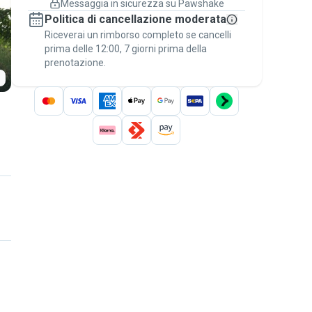
Messaggia in sicurezza su Pawshake
Prenotazioni coperte
Politica di cancellazione moderata
Stai su Pawshake - dal primo messaggio al
Riceverai un rimborso completo se cancelli
pagamento - per attivare la
Garanzia
prima delle 12:00, 7 giorni prima della
Pawshake
.
prenotazione.