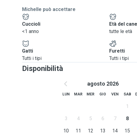
Michelle può accettare
Cuccioli
Età del can
<1 anno
tutte le età
Gatti
Furetti
Tutti i tipi
Tutti i tipi
Disponibilità
agosto 2026
LUN
MAR
MER
GIO
VEN
SAB
1
3
4
5
6
7
8
10
11
12
13
14
15