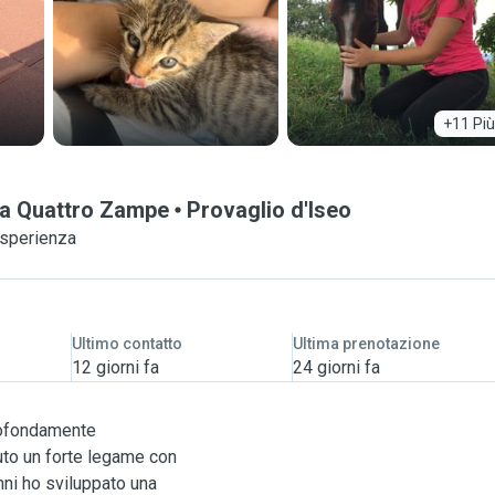
+11 Più
o a Quattro Zampe
Provaglio d'Iseo
esperienza
Ultimo contatto
Ultima prenotazione
12 giorni fa
24 giorni fa
rofondamente
uto un forte legame con
anni ho sviluppato una