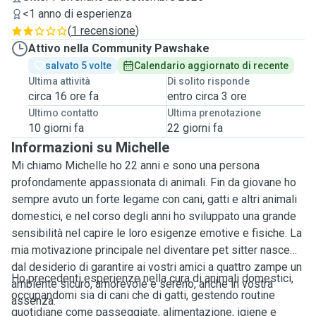
<1 anno di esperienza
(
1 recensione
)
Attivo nella Community Pawshake
salvato 5 volte
Calendario aggiornato di recente
Ultima attività
Di solito risponde
circa 16 ore fa
entro circa 3 ore
Ultimo contatto
Ultima prenotazione
10 giorni fa
22 giorni fa
Informazioni su Michelle
Mi chiamo Michelle ho 22 anni e sono una persona
profondamente appassionata di animali. Fin da giovane ho
sempre avuto un forte legame con cani, gatti e altri animali
domestici, e nel corso degli anni ho sviluppato una grande
sensibilità nel capire le loro esigenze emotive e fisiche. La
mia motivazione principale nel diventare pet sitter nasce
dal desiderio di garantire ai vostri amici a quattro zampe un
Ho precedenti esperienze nella cura di animali domestici,
ambiente sicuro, amorevole e sereno, anche in vostra
occupandomi sia di cani che di gatti, gestendo routine
assenza.
quotidiane come passeggiate, alimentazione, igiene e