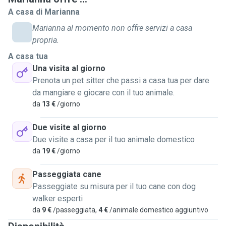
giocare e fargli tante coccole, oppure per far fare una
A casa di Marianna
passeggiata al vostro cane, o portarlo nelle sgambatoie o
Marianna al momento non offre servizi a casa
al parco per farlo giocare. Non posso tenere in casa altri
propria.
animali perché ho già i miei due gatti e il maschio è un po'
A casa tua
aggressivo con gli altri gatti ed entrambi hanno molta paura
Una visita al giorno
dei cani, ma abito vicina al centro di Brescia e quindi posso
Prenota un pet sitter che passi a casa tua per dare
spostarmi su tutta la città per venire a prendermi cura del
da mangiare e giocare con il tuo animale.
vostro amico direttamente a casa vostra. Sono automunita,
da
13 €
/giorno
perciò in caso di emergenza posso portare il vostro
cucciolo dal veterinario, senza problemi. Mentre sarete in
Due visite al giorno
vacanza potrete contare su di me, e vi manderò
Due visite a casa per il tuo animale domestico
giornalmente foto e aggiornamenti del vostro peloso! Non
da
19 €
/giorno
esitate a contattarmi e possiamo organizzare un incontro
conoscitivo!
Passeggiata cane
Passeggiate su misura per il tuo cane con dog
walker esperti
da
9 €
/passeggiata,
4 €
/animale domestico aggiuntivo