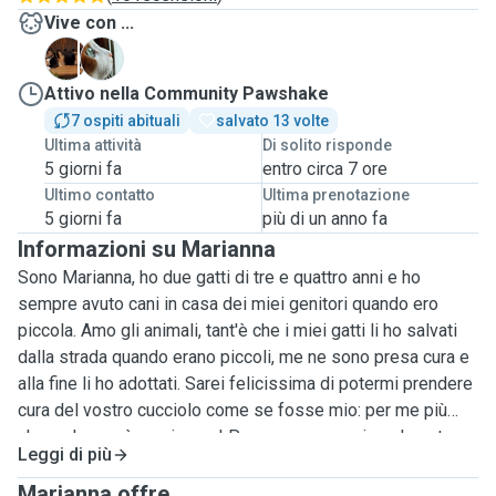
Vive con ...
M
M
Attivo nella Community Pawshake
7 ospiti abituali
salvato 13 volte
Ultima attività
Di solito risponde
5 giorni fa
entro circa 7 ore
Ultimo contatto
Ultima prenotazione
5 giorni fa
più di un anno fa
Informazioni su Marianna
Sono Marianna, ho due gatti di tre e quattro anni e ho
sempre avuto cani in casa dei miei genitori quando ero
piccola. Amo gli animali, tant'è che i miei gatti li ho salvati
dalla strada quando erano piccoli, me ne sono presa cura e
alla fine li ho adottati. Sarei felicissima di potermi prendere
cura del vostro cucciolo come se fosse mio: per me più
che un lavoro è un piacere! Posso passare giornalmente
Leggi di più
presso il vostro domicilio per dare da mangiare, cambiare
l'acqua e pulire la lettiera del vostro gatto, oltre a farlo
Marianna offre ...