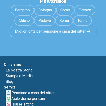
Pawshake
Bergamo
Bologna
Como
Firenze
Milano
Padova
Roma
Torino
Migliori città per pensione a casa del sitter
Chi siamo
La Nostra Storia
Stampa e Media
Blog
Servizi
Pensione a casa del sitter
Asilo diurno per cani
House sitting