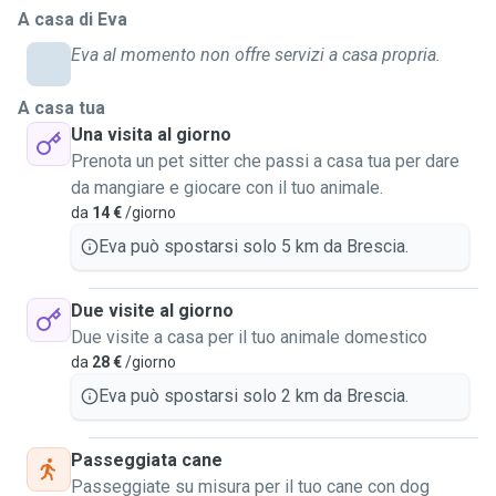
A casa di Eva
gatto non vanno d'accordo con i bambini 😊 se serve porto
anche il tuo pet dal veterinario e/o toelettatura con gli
Eva al momento non offre servizi a casa propria.
appositi trasportini (io li ho di taglia media 1 per cane e 1
per il gatto). Amo tutti gli animali quindi se dovessi
A casa tua
occuparmi di altri animali come pappagalli, serpenti, roditori
Una visita al giorno
ecc sono pronta ad imparare e a fare nuove esperienze, ho
Prenota un pet sitter che passi a casa tua per dare
l'attestato di addestratore cinofilo e assistente veterinario
da mangiare e giocare con il tuo animale.
quindi conosco le basi...se dovesse servire ho referenze.
da
14 €
/giorno
Contattatemi anche senza impegno grazie 😊
Eva può spostarsi solo 5 km da Brescia.
Due visite al giorno
Due visite a casa per il tuo animale domestico
da
28 €
/giorno
Eva può spostarsi solo 2 km da Brescia.
Passeggiata cane
Passeggiate su misura per il tuo cane con dog