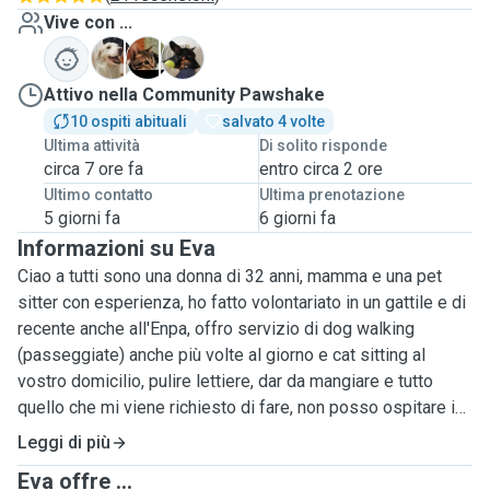
Vive con ...
D
L
N
Attivo nella Community Pawshake
10 ospiti abituali
salvato 4 volte
Ultima attività
Di solito risponde
circa 7 ore fa
entro circa 2 ore
Ultimo contatto
Ultima prenotazione
5 giorni fa
6 giorni fa
Informazioni su Eva
Ciao a tutti sono una donna di 32 anni, mamma e una pet
sitter con esperienza, ho fatto volontariato in un gattile e di
recente anche all'Enpa, offro servizio di dog walking
(passeggiate) anche più volte al giorno e cat sitting al
vostro domicilio, pulire lettiere, dar da mangiare e tutto
quello che mi viene richiesto di fare, non posso ospitare io
xke ho già 2 cani e 1 gatto e non vanno d'accordo con altri
Leggi di più
animali, ho 2 figli e potrebbe capitare di doverli portare con
Eva offre ...
me qualche volta quindi chiedo di avvisare se il cane o il