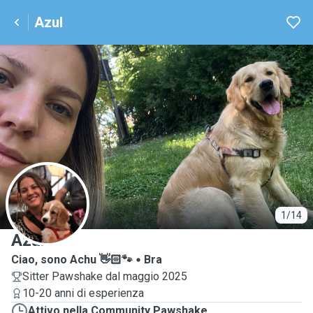
Azul
A
1/14
Azul
Ciao, sono Achu 👋🏻🐾
Bra
Sitter Pawshake dal maggio 2025
10-20 anni di esperienza
Attivo nella Community Pawshake