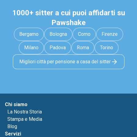
1000+ sitter a cui puoi affidarti su
Pawshake
Bergamo
Bologna
Como
Firenze
Milano
Padova
Roma
Torino
Migliori città per pensione a casa del sitter
Chi siamo
La Nostra Storia
Stampa e Media
Blog
Servizi