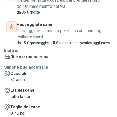
Il sitter pernotta a casa tua per prendersi cura
dell'animale mentre sei via
da
35 €
/notte
Passeggiata cane
Passeggiate su misura per il tuo cane con dog
walker esperti
da
15 €
/passeggiata,
5 €
/animale domestico aggiuntivo
Inoltre...
Ritiro e riconsegna
Simone può accettare
Cuccioli
<1 anno
Età del cane
tutte le età
Taglia del cane
0-45 kg