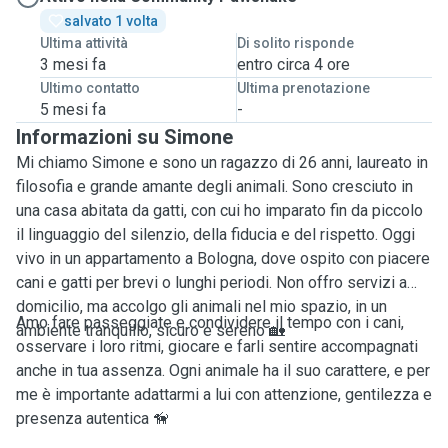
salvato 1 volta
Ultima attività
Di solito risponde
3 mesi fa
entro circa 4 ore
Ultimo contatto
Ultima prenotazione
5 mesi fa
-
Informazioni su Simone
Mi chiamo Simone e sono un ragazzo di 26 anni, laureato in
filosofia e grande amante degli animali. Sono cresciuto in
una casa abitata da gatti, con cui ho imparato fin da piccolo
il linguaggio del silenzio, della fiducia e del rispetto. Oggi
vivo in un appartamento a Bologna, dove ospito con piacere
cani e gatti per brevi o lunghi periodi. Non offro servizi a
domicilio, ma accolgo gli animali nel mio spazio, in un
Amo fare passeggiate e condividere il tempo con i cani,
ambiente tranquillo, sicuro e sereno 🏡
osservare i loro ritmi, giocare e farli sentire accompagnati
anche in tua assenza. Ogni animale ha il suo carattere, e per
me è importante adattarmi a lui con attenzione, gentilezza e
presenza autentica 🦮