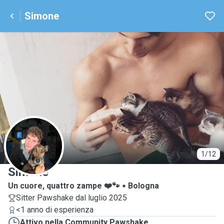
Simone
S
1/12
Simone
Un cuore, quattro zampe ❤️🐾
Bologna
Sitter Pawshake dal luglio 2025
<1 anno di esperienza
Attivo nella Community Pawshake