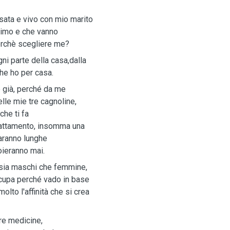
sata e vivo con mio marito
simo e che vanno
perchè scegliere me?
i parte della casa,dalla
che ho per casa.
e già, perché da me
lle mie tre cagnoline,
che ti fa
trattamento, insomma una
aranno lunghe
oieranno mai.
sia maschi che femmine,
ccupa perché vado in base
lto l'affinità che si crea
re medicine,