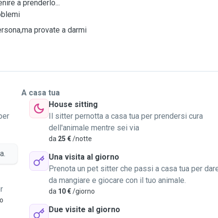
ire a prenderlo...
roblemi
ersona,ma provate a darmi
A casa tua
House sitting
per
Il sitter pernotta a casa tua per prendersi cura
dell'animale mentre sei via
o
da
25 €
/notte
a.
Una visita al giorno
Prenota un pet sitter che passi a casa tua per dar
da mangiare e giocare con il tuo animale.
r
da
10 €
/giorno
vo
Due visite al giorno