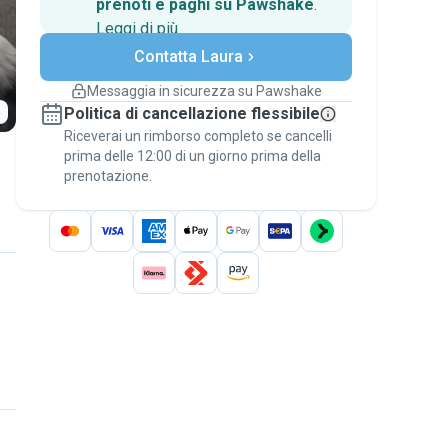
prenoti e paghi su Pawshake
.
Leggi di più
Pagamenti sicuri
Contatta Laura
Assistenza se i piani
cambiano
Messaggia in sicurezza su Pawshake
Prenotazioni coperte
Politica di cancellazione flessibile
Stai su Pawshake - dal primo messaggio al
Riceverai un rimborso completo se cancelli
pagamento - per attivare la
Garanzia
prima delle 12:00 di un giorno prima della
Pawshake
.
prenotazione.