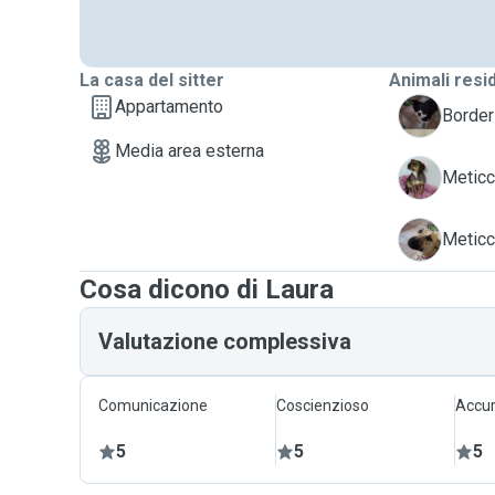
La casa del sitter
Animali resi
Appartamento
A
Border 
Media area esterna
A
Meticc
B
Meticci
Cosa dicono di Laura
Valutazione complessiva
Comunicazione
Coscienzioso
Accur
5
5
5