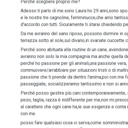
Perché scegliere proprio me?
Adesso ti parlo di me.sono Laura ho 29 anni,sono spo
e le nostre tre cagnoline, femminucce,che amo tantis
d'accordo con tutti. Sicuramente ti starai chiedendo 
Da me avranno del sano riposo, possono dormire in ogn
terrazza sotto al sole,sul divano,in svariate cuccette 
Perché sono abituata alla routine di un cane, avendon
avranno non solo la mia compagnia ma anche quella de
perché ho passione per gli animali,una passione vera, 
commuovere/arrabbiare per situazioni tristi o di mal
passione che ti prende da dentro l'anima,poi con me f
passeggiate, socializzeranno tantissimo e non si ann
Perché posso gestire più cani contemporaneamente, 
peso, taglia, razza è indifferente per me,non mi preo
al carattere che ogni cane ha,le sue esigenze e conta mo
con me.
posso fare qualsiasi cosa vi serva,come somministra