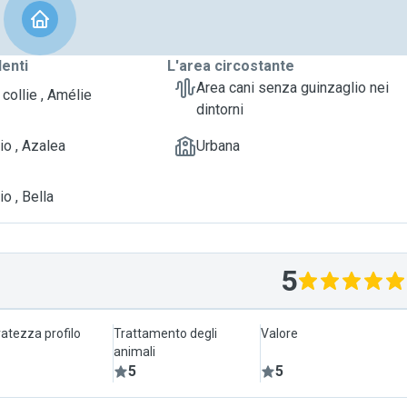
denti
L'area circostante
Area cani senza guinzaglio nei
collie , Amélie
dintorni
io , Azalea
Urbana
o , Bella
5
atezza profilo
Trattamento degli
Valore
animali
5
5