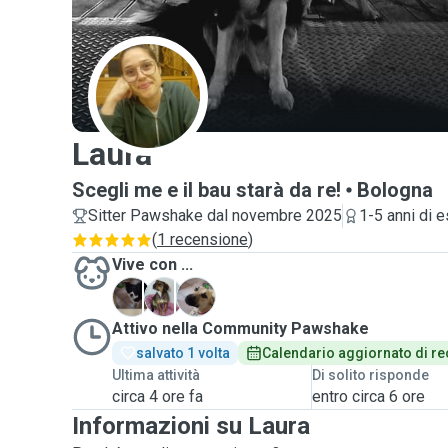
L
Laura
Scegli me e il bau starà da re!
Bologna
Sitter Pawshake dal novembre 2025
1-5 anni di 
(
1 recensione
)
Vive con ...
A
A
B
Attivo nella Community Pawshake
salvato 1 volta
Calendario aggiornato di re
Ultima attività
Di solito risponde
circa 4 ore fa
entro circa 6 ore
Informazioni su Laura