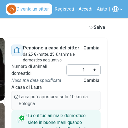
Diventa un sitter
Registrati
Accedi
Aiuto
Salva
Pensione a casa del sitter
Cambia
da
25 €
/notte,
25 €
/animale
domestico aggiuntivo
Numero di animali
-
+
domestici
Nessuna data specificata
Cambia
A casa di Laura
Laura può spostarsi solo 10 km da
Bologna.
Tu e il tuo animale domestico
siete in buone mani quando