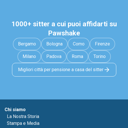
1000+ sitter a cui puoi affidarti su
Pawshake
Bergamo
Bologna
Como
Firenze
Milano
Padova
Roma
Torino
Migliori città per pensione a casa del sitter
Chi siamo
La Nostra Storia
Stampa e Media