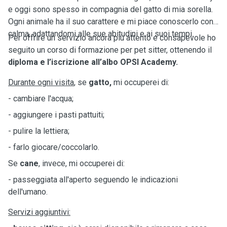
e oggi sono spesso in compagnia del gatto di mia sorella.
Ogni animale ha il suo carattere e mi piace conoscerlo con
calma, adattandomi alle sue abitudini e ai suoi tempi.
Per offrire un servizio ancora più attento e consapevole ho
seguito un corso di formazione per pet sitter, ottenendo il
diploma e l’iscrizione all’albo OPSI Academy.
Durante ogni visita
, se
gatto,
mi occuperei di:
- cambiare l'acqua;
- aggiungere i pasti pattuiti;
- pulire la lettiera;
- farlo giocare/coccolarlo.
Se
cane
, invece, mi occuperei di:
- passeggiata all'aperto seguendo le indicazioni
dell'umano.
Servizi aggiuntivi: