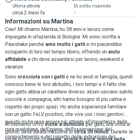
Ultima attività
Di solito risponde
circa 2 mesi fa
-
Informazioni su Martina
Ciao! Mi chiamo Martina, ho 38 anni e lavoro come
impiegata in un'azienda di Bologna. Mi sono iscritta a
Pawshake perché
amo molto i gatti
e mi piacerebbe
occuparmi di loro nel tempo libero, offrendo un
aiuto
affidabile
a chi deve assentarsi per lavoro, weekend o
vacanze.
Sono
cresciuta con i gatti
e ne ho avuti in famiglia, quindi
conosco bene le loro abitudini, i loro tempi e il fatto che
ogni gatto abbia un carattere diverso: alcuni cercano subito
coccole e compagnia, altri hanno bisogno di più calma e
rispetto dei propri spazi. Ho anche esperienza familiare
con un gatto FeLV positivo, che vive con i miei genitori:
questo mi ha resa ancora più attenta all’importanza della
Al momento offro
visite a domicilio
per gatti, una volta al
cura quotidiana, dell’igiene, dell’osservazione del
giorno, della durata massima di
circa 30 minuti
. Durante la
comportamento e del rispetto delle indicazioni del
visita mi occupo di
pappa, acqua fresca, pulizia della