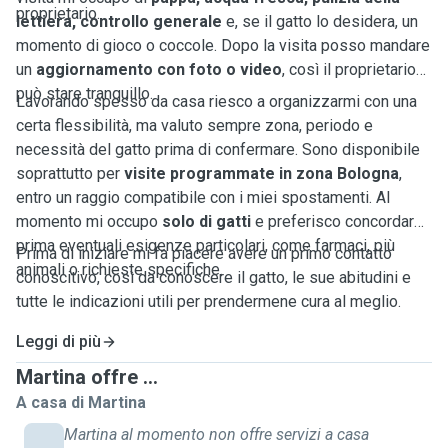
proprietario.
lettiera, controllo generale
e, se il gatto lo desidera, un
momento di gioco o coccole. Dopo la visita posso mandare
un
aggiornamento con foto o video
, così il proprietario
può stare tranquillo.
Lavorando spesso da casa riesco a organizzarmi con una
certa flessibilità, ma valuto sempre zona, periodo e
necessità del gatto prima di confermare. Sono disponibile
soprattutto per
visite programmate in zona Bologna
,
entro un raggio compatibile con i miei spostamenti. Al
momento mi occupo
solo di gatti
e preferisco concordare
prima eventuali esigenze particolari, come farmaci, più
Prima di iniziare mi fa piacere avere un primo contatto
animali o richieste specifiche.
conoscitivo, così da conoscere il gatto, le sue abitudini e
tutte le indicazioni utili per prendermene cura al meglio.
Leggi di più
Martina offre ...
A casa di Martina
Martina al momento non offre servizi a casa