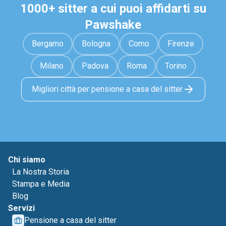
1000+ sitter a cui puoi affidarti su
Pawshake
Bergamo
Bologna
Como
Firenze
Milano
Padova
Roma
Torino
Migliori città per pensione a casa del sitter
Chi siamo
La Nostra Storia
Stampa e Media
Blog
Servizi
Pensione a casa del sitter