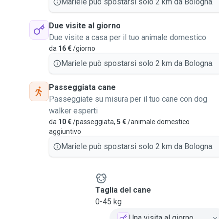
Mariele può spostarsi solo 2 km da Bologna.
Due visite al giorno
Due visite a casa per il tuo animale domestico
da
16 €
/giorno
Mariele può spostarsi solo 2 km da Bologna.
Passeggiata cane
Passeggiate su misura per il tuo cane con dog
walker esperti
da
10 €
/passeggiata,
5 €
/animale domestico
aggiuntivo
Mariele può spostarsi solo 2 km da Bologna.
e
Taglia del cane
0-45 kg
Una visita al giorno