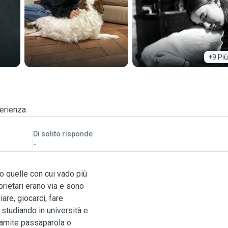
+9 Più
erienza
Di solito risponde
-
 quelle con cui vado più
ietari erano via e sono
are, giocarci, fare
 studiando in università e
tramite passaparola o