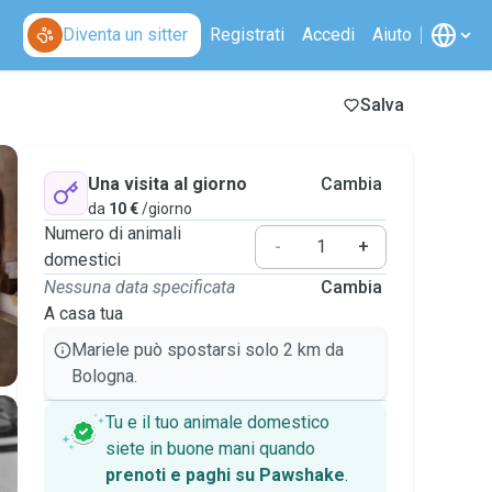
Diventa un sitter
Registrati
Accedi
Aiuto
Salva
Una visita al giorno
Cambia
da
10 €
/giorno
Numero di animali
-
+
domestici
Nessuna data specificata
Cambia
A casa tua
Mariele può spostarsi solo 2 km da
Bologna.
Tu e il tuo animale domestico
siete in buone mani quando
prenoti e paghi su Pawshake
.