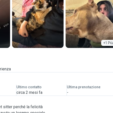
+1 Più
rienza
Ultimo contatto
Ultima prenotazione
circa 2 mesi fa
-
 sitter perché la felicità
e avuto un legame speciale