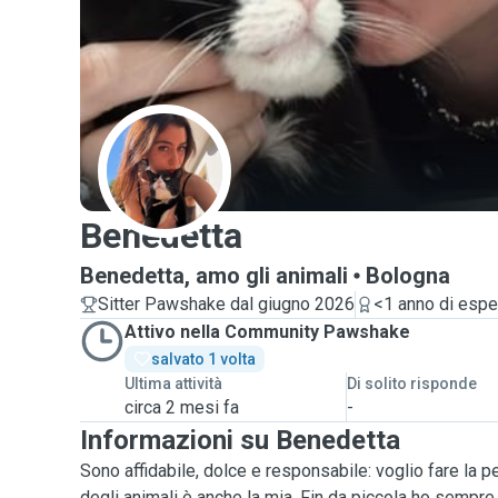
B
Benedetta
Benedetta, amo gli animali
Bologna
Sitter Pawshake dal giugno 2026
<1 anno di espe
Attivo nella Community Pawshake
salvato 1 volta
Ultima attività
Di solito risponde
circa 2 mesi fa
-
Informazioni su Benedetta
Sono affidabile, dolce e responsabile: voglio fare la pet
degli animali è anche la mia. Fin da piccola ho sempr