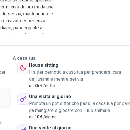
dermi cura di loro mi dà una
ndo sei via, mantenendo le
 Ho già avuto esperienza
idiane, passeggiate al
 per tenerti tranquillo.
to. Affidarmi il tuo
teranno come fosse di
 nel passato, ho avuto
A casa tua
insieme questa esperienza,
House sitting
per
Il sitter pernotta a casa tua per prendersi cura
dell'animale mentre sei via
da
35 €
/notte
Una visita al giorno
Prenota un pet sitter che passi a casa tua per dar
da mangiare e giocare con il tuo animale.
da
10 €
/giorno
r
Due visite al giorno