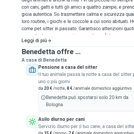
con cani, gatti e tutti gli amici a quattro zampe, e pren
gioia autentica. So trasmettere calma e sicurezza qua
loro routine, i giochi e le coccole a cui sono abituati.
come pet sitter in passato. Garantisco attenzioni quot
parco, tanto amore e aggiornamenti con foto e messaggi
Leggi di più
Per me ogni pet è unico e merita rispetto, tempo e affet
animale significa lasciarlo in mani sicure, che lo trat
Benedetta offre ...
famiglia. Ultimo, ma non per importanza, ho un gatto e,
A casa di Benedetta
diversi cani e tartarughe. Ti aspetto per condividere 
Pensione a casa del sitter
non ti resta che provare ciò !
Il tuo animale passa la notte a casa del sitter 
uno o più giorni
da
20 €
/notte,
8 €
/animale domestico aggiuntivo
Benedetta può spostarsi solo 20 km da
Bologna.
Asilo diurno per cani
Servizio diurno per il tuo cane, a casa del sitte
da
15 €
/giorno,
7 €
/animale domestico aggiuntivo