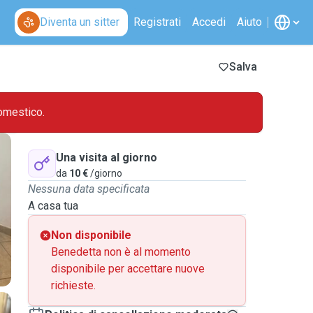
Diventa un sitter
Registrati
Accedi
Aiuto
Salva
omestico.
Una visita al giorno
da
10 €
/giorno
Nessuna data specificata
A casa tua
Non disponibile
Benedetta non è al momento
disponibile per accettare nuove
richieste.