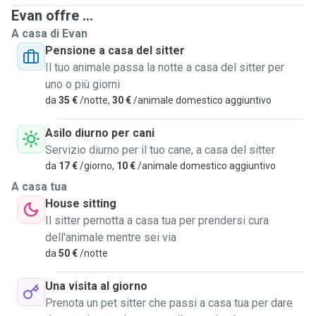
trust. Over the years, I have done a lot of pet sitting for
Evan offre ...
friends, family, and neighbours, looking after various
A casa di Evan
breeds with completely different personalities and energy
Pensione a casa del sitter
levels. I also have hands-on experience caring for sensitive
Il tuo animale passa la notte a casa del sitter per
dogs that require specific oral medication, strict routines, or
uno o più giorni
extra emotional support. I am naturally a very calm, patient,
da
35 €
/notte,
30 €
/animale domestico aggiuntivo
warm, and affectionate person. When your pet is with me,
they will receive undivided attention, endless cuddles, and
Asilo diurno per cani
a safe environment where they will truly be treated like a
Servizio diurno per il tuo cane, a casa del sitter
part of my own family. To ensure the highest quality of care,
da
17 €
/giorno,
10 €
/animale domestico aggiuntivo
I have actively attended specialized dog training seminars.
A casa tua
These courses have given me a solid understanding of
House sitting
canine psychology, body language, subtle communication
Il sitter pernotta a casa tua per prendersi cura
signals, and positive reinforcement techniques. This
dell'animale mentre sei via
education helps me handle unexpected situations calmly
da
50 €
/notte
and adapt my approach to your dog’s unique character. I
offer a comprehensive range of personalized services
Una visita al giorno
tailored to your routine, including energetic outdoor walks,
Prenota un pet sitter che passi a casa tua per dare