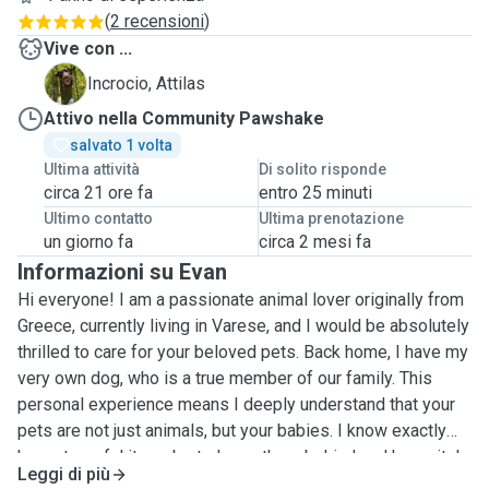
(
2 recensioni
)
Vive con ...
A
Incrocio, Attilas
Attivo nella Community Pawshake
salvato 1 volta
Ultima attività
Di solito risponde
circa 21 ore fa
entro 25 minuti
Ultimo contatto
Ultima prenotazione
un giorno fa
circa 2 mesi fa
Informazioni su Evan
Hi everyone! I am a passionate animal lover originally from
Greece, currently living in Varese, and I would be absolutely
thrilled to care for your beloved pets. Back home, I have my
very own dog, who is a true member of our family. This
personal experience means I deeply understand that your
pets are not just animals, but your babies. I know exactly
how stressful it can be to leave them behind and how vital
Leggi di più
it is to find a reliable, loving person you can completely