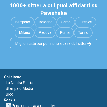
1000+ sitter a cui puoi affidarti su
Pawshake
Bergamo
Bologna
Como
Firenze
Milano
Padova
Roma
Torino
Migliori città per pensione a casa del sitter
Chi siamo
La Nostra Storia
Stampa e Media
Blog
Servizi
Pensione a casa del sitter