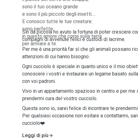
sono il tuo oceano grande
e sono il più piccolo degli insetti.
E conosco tutte le tue creature:
sono perfette
Sin da piccola ho avuto la fortuna di poter crescere con 
in questo amore che corre sulla terra
compagni di avvenute felici e custodi di lacrime.
per arrivare a te.
Per me è una priorità far sì che gli animali possano ric
attenzioni di cui hanno bisogno.
Ogni cucciolo è speciale in quanto unico e il mio obiet
conoscere i vostri e instaurare un legame basato sulla 
con voi padroni.
Vivo in un appartamento spazioso in centro e per me 
prendermi cura del vostro cucciolo.
Questa sono io, sarei felice di incontrare te prendermi
Per qualsiasi occasione non esitare a contattarmi, sarò
cucciolo❤️
Leggi di più