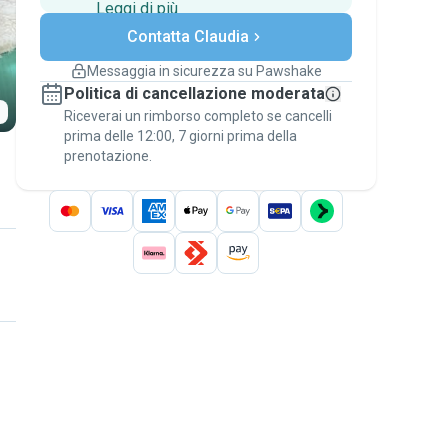
Leggi di più
Pagamenti sicuri
Contatta Claudia
Assistenza se i piani
cambiano
Messaggia in sicurezza su Pawshake
Prenotazioni coperte
Politica di cancellazione moderata
Stai su Pawshake - dal primo messaggio al
Riceverai un rimborso completo se cancelli
pagamento - per attivare la
Garanzia
prima delle 12:00, 7 giorni prima della
Pawshake
.
prenotazione.