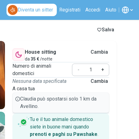
Diventa un sitter
Registrati
Accedi
Aiuto
Salva
House sitting
Cambia
da
35 €
/notte
Numero di animali
-
+
domestici
Nessuna data specificata
Cambia
A casa tua
Claudia può spostarsi solo 1 km da
Avellino.
Tu e il tuo animale domestico
siete in buone mani quando
prenoti e paghi su Pawshake
.