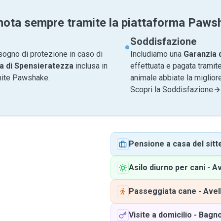
nota sempre tramite la piattaforma Paws
Soddisfazione
sogno di protezione in caso di
Includiamo una
Garanzia 
a di Spensieratezza
inclusa in
effettuata e pagata tramite
amite Pawshake.
animale abbiate la migliore
Scopri la Soddisfazione
Pensione a casa del sitt
Asilo diurno per cani
-
Av
Passeggiata cane
-
Avel
Visite a domicilio
-
Bagno