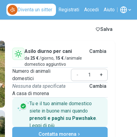
Diventa un sitter
Registrati
Accedi
Aiuto
Salva
Asilo diurno per cani
Cambia
da
25 €
/giorno,
15 €
/animale
domestico aggiuntivo
Numero di animali
-
+
domestici
Nessuna data specificata
Cambia
A casa di morena
Tu e il tuo animale domestico
siete in buone mani quando
prenoti e paghi su Pawshake
.
Leggi di più
Pagamenti sicuri
Contatta morena
Assistenza se i piani