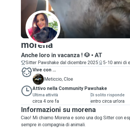
M
morena
Anche loro in vacanza ! 🐶
AT
Sitter Pawshake dal dicembre 2025
5-10 anni di
Vive con ...
C
Meticcio, Cloe
Attivo nella Community Pawshake
Ultima attività
Di solito risponde
circa 4 ore fa
entro circa un'ora
Informazioni su morena
Ciao! Mi chiamo Morena e sono una dog Sitter con esp
sempre in compagnia di animali.