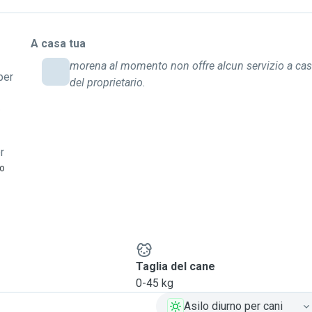
A casa tua
morena al momento non offre alcun servizio a ca
per
del proprietario.
o
r
vo
e
Taglia del cane
0-45 kg
Asilo diurno per cani