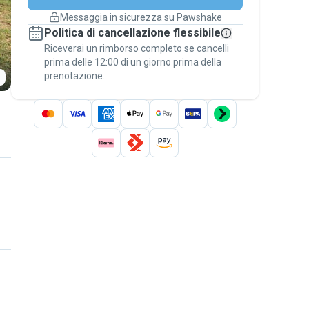
cambiano
Messaggia in sicurezza su Pawshake
Prenotazioni coperte
Politica di cancellazione flessibile
Stai su Pawshake - dal primo messaggio al
Riceverai un rimborso completo se cancelli
pagamento - per attivare la
Garanzia
prima delle 12:00 di un giorno prima della
Pawshake
.
prenotazione.