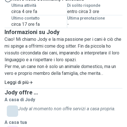
Ultima attività
Di solito risponde
circa 4 ore fa
entro circa 3 ore
Ultimo contatto
Ultima prenotazione
circa 17 ore fa
-
Informazioni su Jody
Ciao! Mi chiamo Jody e la mia passione per i cani è ciò che
mi spinge a offrirmi come dog sitter. Fin da piccola ho
vissuto circondata dai cani, imparando a interpretare il loro
linguaggio e a rispettare i loro spazi.
Per me, un cane non è solo un animale domestico, ma un
vero e proprio membro della famiglia, che merita
attenzione, stimoli costanti e, soprattutto, tanto affetto.
Leggi di più
Sono una persona estremamente responsabile e puntuale.
Jody offre ...
Scegliendo me, avrete la certezza di affidare il vostro
A casa di Jody
amico a qualcuno che lo tratterà con la stessa dedizione e
amore che riserverebbe al proprio cane.
Jody al momento non offre servizi a casa propria.
Per me è molto importante assecondare le abitudini del
cane e così metterlo a suo agio il più possibile, per fare in
A casa tua