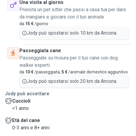
modo che sia così è fondamentale che ci sia una buona
Una visita al giorno
comunicazione tra me e il proprietario.
Prenota un pet sitter che passi a casa tua per dare
Inoltre, mi piace sapere che i padroncini dell'animale di cui
da mangiare e giocare con il tuo animale.
mi prenderò cura siano tranquilli, per questo mi impegnerò
da
15 €
/giorno
a dare aggiornamenti con foto o messaggi.
Jody può spostarsi solo 10 km da Ancona.
Sono disponibile a fargli fare delle passeggiate oppure a
stare semplicemente a casa con loro e fargli compagnia.
Passeggiata cane
Purtroppo non ho degli orari fissi in cui essere disponibile
Passeggiate su misura per il tuo cane con dog
e cambieranno ogni settimana. Grazie se mi darete la
walker esperti
possibilità di farmi conoscere ed essere la vostra dog
da
10 €
/passeggiata,
5 €
/animale domestico aggiuntivo
sitter.
Jody può spostarsi solo 20 km da Ancona.
Jody può accettare
Cuccioli
<1 anno
Età del cane
0-3 anni e 8+ anni