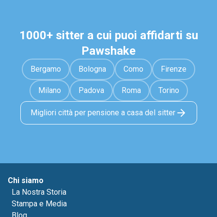
1000+ sitter a cui puoi affidarti su
Pawshake
Bergamo
Bologna
Como
Firenze
Milano
Padova
Roma
Torino
Migliori città per pensione a casa del sitter
Chi siamo
La Nostra Storia
Stampa e Media
Blog