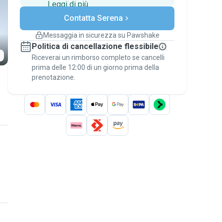
Leggi di più
Pagamenti sicuri
Contatta Serena
Assistenza se i piani
cambiano
Messaggia in sicurezza su Pawshake
Prenotazioni coperte
Politica di cancellazione flessibile
Stai su Pawshake - dal primo messaggio al
Riceverai un rimborso completo se cancelli
pagamento - per attivare la
Garanzia
prima delle 12:00 di un giorno prima della
Pawshake
.
prenotazione.