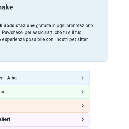
hake
di Soddisfazione
gratuita in ogni prenotazione
 Pawshake, per assicurarti che tu e il tuo
 esperienza possibile con i nostri pet sitter.
er
-
Alba
ba
lieri