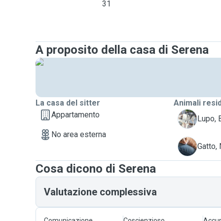
31
A proposito della casa di Serena
La casa del sitter
Animali resi
Appartamento
B
Lupo, 
No area esterna
N
Gatto,
Cosa dicono di Serena
Valutazione complessiva
Comunicazione
Coscienzioso
Accur