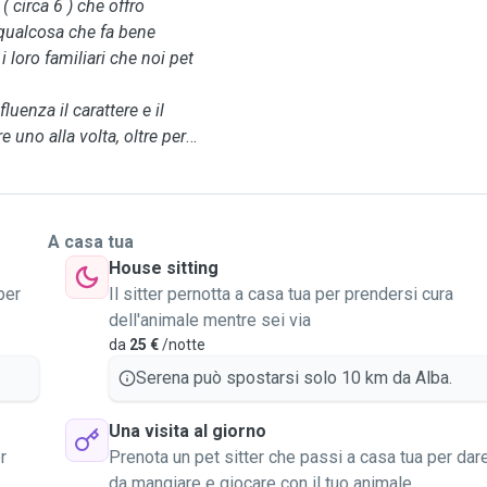
 circa 6 ) che offro
 qualcosa che fa bene
 loro familiari che noi pet
luenza il carattere e il
uno alla volta, oltre per
 tra di loro. Ho
 tutte le taglie ed età,
nche lunghe passeggiate e
A casa tua
to.
House sitting
hetti per i bisogni, le loro
per
Il sitter pernotta a casa tua per prendersi cura
o e le medicine ( se ne
dell'animale mentre sei via
da
25 €
/notte
r i vostri pelosetti e spero
Serena può spostarsi solo 10 km da Alba.
Una visita al giorno
r
Prenota un pet sitter che passi a casa tua per dar
da mangiare e giocare con il tuo animale.