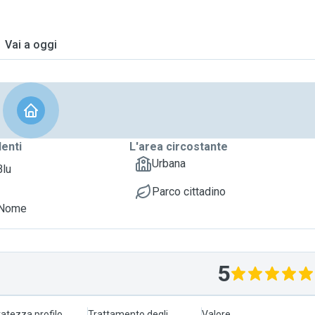
Vai a oggi
denti
L'area circostante
Urbana
Blu
Parco cittadino
 Nome
5
atezza profilo
Trattamento degli
Valore