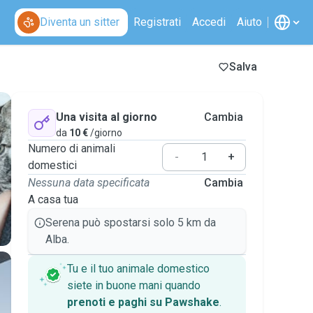
Diventa un sitter
Registrati
Accedi
Aiuto
Salva
Una visita al giorno
Cambia
da
10 €
/giorno
Numero di animali
-
+
domestici
Nessuna data specificata
Cambia
A casa tua
Serena può spostarsi solo 5 km da
Alba.
Tu e il tuo animale domestico
siete in buone mani quando
prenoti e paghi su Pawshake
.