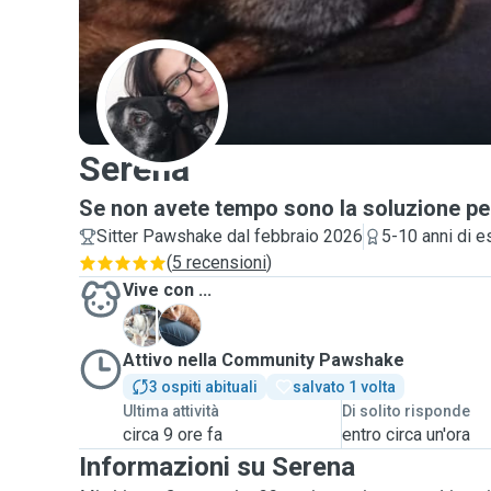
S
Serena
Se non avete tempo sono la soluzione per
Sitter Pawshake dal febbraio 2026
5-10 anni di 
(
5 recensioni
)
Vive con ...
B
N
Attivo nella Community Pawshake
3 ospiti abituali
salvato 1 volta
Ultima attività
Di solito risponde
circa 9 ore fa
entro circa un'ora
Informazioni su Serena