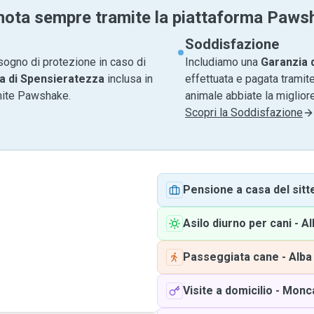
nota sempre tramite la piattaforma Paws
Soddisfazione
sogno di protezione in caso di
Includiamo una
Garanzia 
a di Spensieratezza
inclusa in
effettuata e pagata tramite
amite Pawshake.
animale abbiate la migliore
Scopri la Soddisfazione
Pensione a casa del sitt
Asilo diurno per cani
-
Al
Passeggiata cane
-
Alba
Visite a domicilio
-
Monca