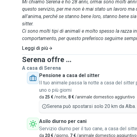
Mi chiamo Serena e ho 28 anni, ormai sono molti anni (
questo servizio, per me non è mai stato un lavoro ma
all'anima, perché se stanno bene loro, stanno bene sia i
sitter.
Ci sono molti tipi di animali e molto spesso la razza inf
comportamento, per questo preferisco seguirne sempre 
evitare eventuali comportamenti aggressivi e dominanti
Leggi di più
esperienza in passeggiate o soggiorni con cani e gatti di
Serena offre ...
tranne i molossi, anche con cani con problemi fisici.
Inoltre ai soggiorni per brevi o lunghi periodi offro a
A casa di Serena
giochi per farli stancare, comandi di base e tanto affet
Pensione a casa del sitter
Le uniche cose che vi chiedo per i soggiorni sono i sacc
Il tuo animale passa la notte a casa del sitter 
ciotole, il loro cibo preferito e il loro giochino preferit
uno o più giorni
hanno bisogno).
da
25 €
/notte,
8 €
/animale domestico aggiuntivo
Ci tengo tengo ad offrire il miglior servizio possibile pe
Serena può spostarsi solo 20 km da Alba.
di essere la pet sitter che fà per voi!
Grazie mille per avermi scelto! 😊💙
Asilo diurno per cani
Servizio diurno per il tuo cane, a casa del sitte
da
20 €
/giorno,
7 €
/animale domestico aggiuntivo