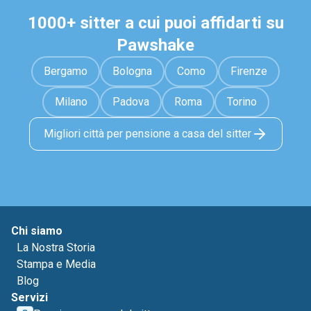
1000+ sitter a cui puoi affidarti su
Pawshake
Bergamo
Bologna
Como
Firenze
Milano
Padova
Roma
Torino
Migliori città per pensione a casa del sitter
Chi siamo
La Nostra Storia
Stampa e Media
Blog
Servizi