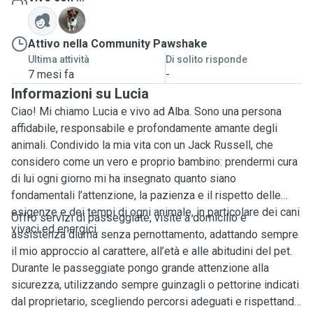
J
Attivo nella Community Pawshake
Ultima attività
Di solito risponde
7 mesi fa
-
Informazioni su Lucia
Ciao! Mi chiamo Lucia e vivo ad Alba. Sono una persona
affidabile, responsabile e profondamente amante degli
animali. Condivido la mia vita con un Jack Russell, che
considero come un vero e proprio bambino: prendermi cura
di lui ogni giorno mi ha insegnato quanto siano
fondamentali l’attenzione, la pazienza e il rispetto delle
esigenze e dei tempi di ogni animale, in particolare dei cani
Offro servizi di passeggiate, visite a domicilio e
vivaci ed energici.
assistenza diurna senza pernottamento, adattando sempre
il mio approccio al carattere, all’età e alle abitudini del pet.
Durante le passeggiate pongo grande attenzione alla
sicurezza, utilizzando sempre guinzagli o pettorine indicati
dal proprietario, scegliendo percorsi adeguati e rispettando