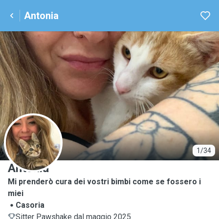
Antonia
A
1/34
Antonia
Mi prenderò cura dei vostri bimbi come se fossero i
miei
Casoria
Sitter Pawshake dal maggio 2025