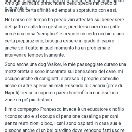
notturne e tanto altro, i gatti che ospito sono seguiti, amati
Amo gli animali a prescindere della specie ma credo di
e coccolati.
avere una certa affinità ed empatia sopratutto con essi.
Nel corso del tempo ho preso vari attestati sul benessere
del gatto e sulla loro gestione, prendersi cura di un gatto
non è una cosa "semplice" e ci vuole un certo occhio e una
certa preparazione, bisogna essere in grado di capire
anche se il gatto in quel momento ha un problema e
intervenire tempestivamente.
Sono anche una dog Walker, le mie passeggiate durano una
mezz'oretta e sono incentrate sul benessere del cane, mi
occupo anche di coniglietti e presso il proprio domicilio
anche di altre specie animali. Essendo di Casoria (prov di
Napoli) riesco a coprire i paesi limitrofi ma non escludo
zone un po' più distanti.
Il mio compagno Francesco invece è un educatore cinofilo
riconosciuto e si occupa di pensione casalinga per cani
senza restrizioni o box, i cani sono ospitati in casa sua e
dispone anche di un bel giardino dove vengono fatti uscire