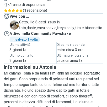
<1 anno di esperienza
(
1 recensione
)
Vive con ...
Gatto, Ho 8 gatti: zeus in
H
foto,dante,enea,naevia,freya,sally,kira e bianchetto
Attivo nella Community Pawshake
salvato 1 volta
Ultima attività
Di solito risponde
3 giorni fa
entro circa 3 ore
Ultimo contatto
Ultima prenotazione
3 giorni fa
circa un anno fa
Informazioni su Antonia
Mi chiamo Tonia e da tantissimi anni mi occupo sopratutto
dei gatti. Sono proprietaria di pelosetti tutti recuperati nel
tempo e seguo tante colonie feline sul mio territorio tutte
dichiarate. Ho uno spazio dove ospito gatti in totale
sicurezza e con ogni tipo di comfort, ci sono tiragraffi,
percorsi in altezza, diffusori di feromoni, luci diurne e