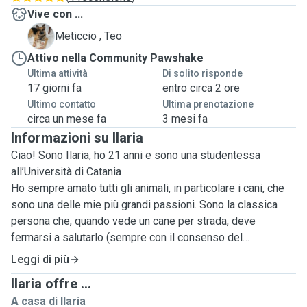
Vive con ...
T
Meticcio , Teo
Attivo nella Community Pawshake
Ultima attività
Di solito risponde
17 giorni fa
entro circa 2 ore
Ultimo contatto
Ultima prenotazione
circa un mese fa
3 mesi fa
Informazioni su Ilaria
Ciao! Sono Ilaria, ho 21 anni e sono una studentessa
all’Università di Catania
Ho sempre amato tutti gli animali, in particolare i cani, che
sono una delle mie più grandi passioni. Sono la classica
persona che, quando vede un cane per strada, deve
fermarsi a salutarlo (sempre con il consenso del
proprietario!) per fare qualche coccola.
Leggi di più
Ilaria offre ...
Nella mia vita ho avuto 3 cani di taglia grande e sin da
A casa di Ilaria
piccola ho aiutato i miei genitori a prendermi cura di loro.