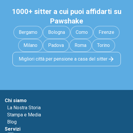
1000+ sitter a cui puoi affidarti su
Pawshake
Bergamo
Bologna
Como
Firenze
Milano
Padova
Roma
Torino
Migliori città per pensione a casa del sitter
Chi siamo
La Nostra Storia
Stampa e Media
Blog
Servizi