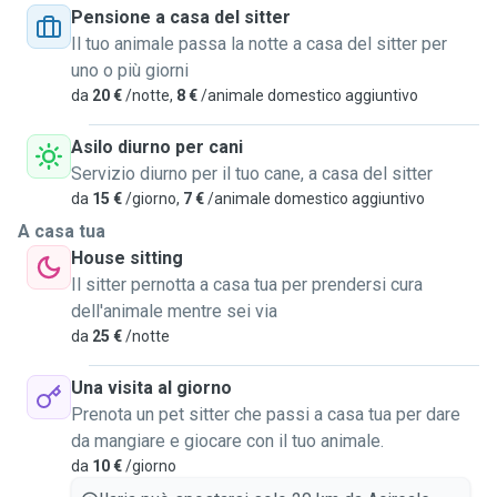
Pensione a casa del sitter
Ho anche già avuto un’esperienza come petsitter, che mi ha
Il tuo animale passa la notte a casa del sitter per
confermato quanto mi piaccia prendermi cura degli animali
uno o più giorni
e farli sentire a loro agio anche quando i loro proprietari
da
20 €
/notte,
8 €
/animale domestico aggiuntivo
sono via.
Asilo diurno per cani
Durante il soggiorno
mando sempre foto
e
aggiornamenti
ai
Servizio diurno per il tuo cane, a casa del sitter
proprietari, così possono stare tranquilli e vedere come sta
da
15 €
/giorno,
7 €
/animale domestico aggiuntivo
il loro cane.
A casa tua
House sitting
Per chi fosse interessato al
soggiorno a casa mia
: Vivo in
Il sitter pernotta a casa tua per prendersi cura
una casa molto spaziosa con
giardino
e 2
aree recintate
dell'animale mentre sei via
separate
, dove i cani possono muoversi liberamente e
da
25 €
/notte
sentirsi come a casa.
Gli animali non rimangono semplicemente fuori: possono
Una visita al giorno
stare anche in casa
e ricevere attenzioni, coccole e
Prenota un pet sitter che passi a casa tua per dare
momenti di gioco. Cerco sempre di farli sentire il più
da mangiare e giocare con il tuo animale.
possibile a loro agio e come parte della famiglia durante il
da
10 €
/giorno
soggiorno.