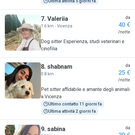
Ultima attività 5 giorni fa
7
.
Valeriia
da
40 €
1.6 km - Vicenza
V
/notte
Dog sitter Esperienza, studi veterinari e
cinofilia
8
.
shabnam
da
25 €
0.8 km
S
/notte
Pet sitter affidabile e amante degli animali
a Vicenza
Ultimo contatto 11 giorni fa
Ultima attività 2 giorni fa
9
.
sabina
da