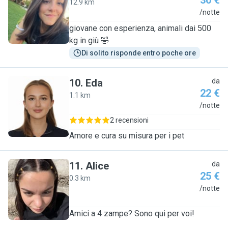
30 €
12.9 km
S
/notte
giovane con esperienza, animali dai 500
kg in giù 🤣
Di solito risponde entro poche ore
10
.
Eda
da
22 €
1.1 km
E
/notte
2 recensioni
Amore e cura su misura per i pet
11
.
Alice
da
25 €
0.3 km
A
/notte
Amici a 4 zampe? Sono qui per voi!