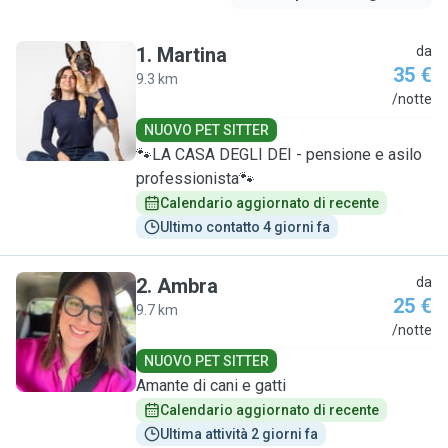
1
.
Martina
da
35 €
9.3 km
M
/notte
NUOVO PET SITTER
🐾LA CASA DEGLI DEI - pensione e asilo
professionista🐾
Calendario aggiornato di recente
Ultimo contatto 4 giorni fa
2
.
Ambra
da
25 €
9.7 km
A
/notte
NUOVO PET SITTER
Amante di cani e gatti
Calendario aggiornato di recente
Ultima attività 2 giorni fa