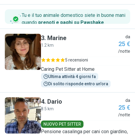
Tu e il tuo animale domestico siete in buone mani
quando
prenoti e paghi su Pawshake
.
3
.
Marine
da
25 €
1.2 km
M
/notte
5 recensioni
Caring Pet Sitter at Home
Ultima attività 4 giorni fa
Di solito risponde entro un'ora
4
.
Dario
da
25 €
8.5 km
D
/notte
NUOVO PET SITTER
Pensione casalinga per cani con giardino,