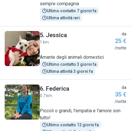
sempre compagnia
Ultimo contatto 7 giorni fa
Ultima attività ieri
5
.
Jessica
da
25 €
1 km
J
/notte
Amante degli animali domestici
Ultimo contatto 3 giorni fa
Ultima attività 3 giorni fa
6
.
Federica
da
35 €
0.7 km
F
/notte
Piccoli o grandi, l'empatia e l'amore son
tutto!
Ultimo contatto 12 giorni fa