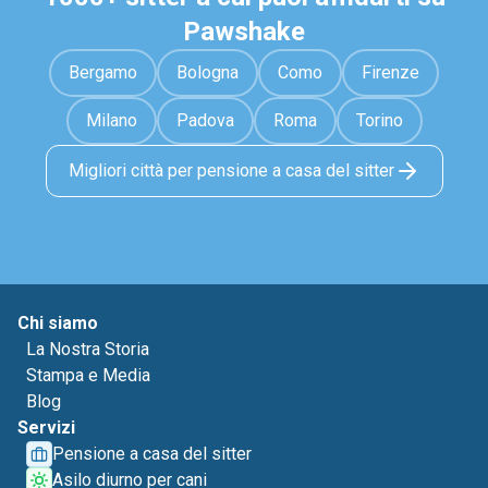
Pawshake
Bergamo
Bologna
Como
Firenze
Milano
Padova
Roma
Torino
Migliori città per pensione a casa del sitter
Chi siamo
La Nostra Storia
Stampa e Media
Blog
Servizi
Pensione a casa del sitter
Asilo diurno per cani