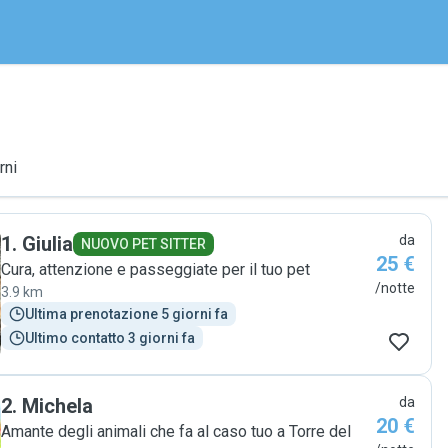
rni
1
.
Giulia
da
NUOVO PET SITTER
25 €
Cura, attenzione e passeggiate per il tuo pet
/notte
3.9 km
Ultima prenotazione 5 giorni fa
Ultimo contatto 3 giorni fa
2
.
Michela
da
20 €
Amante degli animali che fa al caso tuo a Torre del