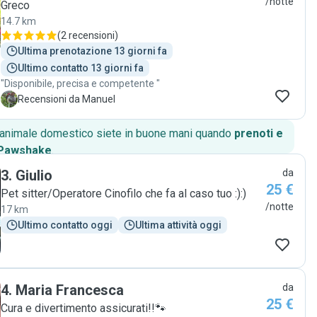
/notte
Greco
14.7 km
(
2 recensioni
)
Ultima prenotazione 13 giorni fa
Ultimo contatto 13 giorni fa
"Disponibile, precisa e competente "
M
Recensioni da Manuel
o animale domestico siete in buone mani quando
prenoti e
 Pawshake
.
3
.
Giulio
da
25 €
Pet sitter/Operatore Cinofilo che fa al caso tuo :):)
/notte
17 km
Ultimo contatto oggi
Ultima attività oggi
4
.
Maria Francesca
da
25 €
Cura e divertimento assicurati!!🐾