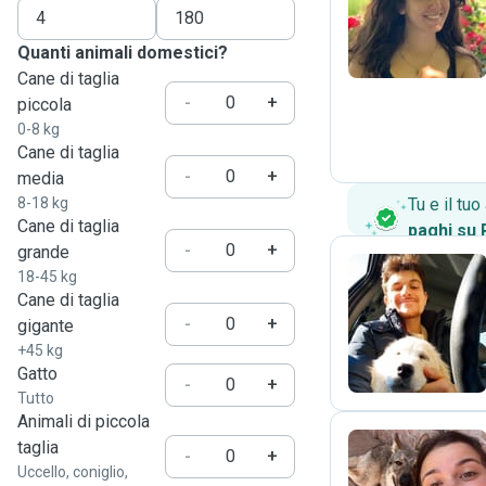
M
Quanti animali domestici?
Cane di taglia
-
+
piccola
0-8 kg
Cane di taglia
-
+
media
8-18 kg
Tu e il tu
Cane di taglia
paghi su
-
+
grande
18-45 kg
Cane di taglia
G
-
+
gigante
+45 kg
Gatto
-
+
Tutto
Animali di piccola
taglia
-
+
Uccello, coniglio,