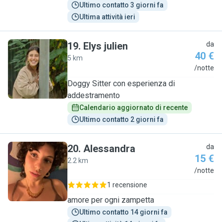
Ultimo contatto 3 giorni fa
Ultima attività ieri
19
.
Elys julien
da
40 €
5 km
E
/notte
Doggy Sitter con esperienza di
addestramento
Calendario aggiornato di recente
Ultimo contatto 2 giorni fa
20
.
Alessandra
da
15 €
2.2 km
A
/notte
1 recensione
amore per ogni zampetta
Ultimo contatto 14 giorni fa