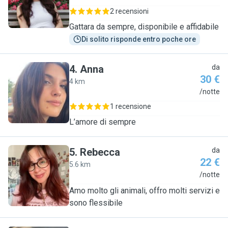
2 recensioni
Gattara da sempre, disponibile e affidabile
Di solito risponde entro poche ore
4
.
Anna
da
30 €
4 km
A
/notte
1 recensione
L’amore di sempre
5
.
Rebecca
da
22 €
5.6 km
R
/notte
Amo molto gli animali, offro molti servizi e
sono flessibile