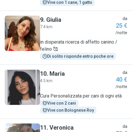
Vive con 1 cane, 1 gatto
9
.
Giulia
da
25 €
7.4 km
G
/notte
in disperata ricerca di affetto canino /
felino 🥰
Di solito risponde entro poche ore
10
.
Maria
da
40 €
4.5 km
M
/notte
Cura Personalizzata per cani di ogni età
Vive con 2 cani
Vive con Bolognese Roy
11
.
Veronica
da