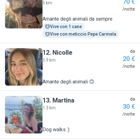
70 €
5 km
V
/notte
Amante degli animali da sempre
Vive con 1 cane
Vive con meticcio Pepe Carmela
12
.
Nicolle
da
20 €
5.9 km
N
/notte
Amante degli animali 🙃
13
.
Martina
da
30 €
1.3 km
M
/notte
Dog walks :)