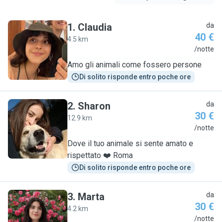
1
.
Claudia
da
40 €
4.5 km
C
/notte
Amo gli animali come fossero persone
Di solito risponde entro poche ore
2
.
Sharon
da
30 €
12.9 km
S
/notte
Dove il tuo animale si sente amato e
rispettato ❤️ Roma
Di solito risponde entro poche ore
3
.
Marta
da
30 €
4.2 km
M
/notte