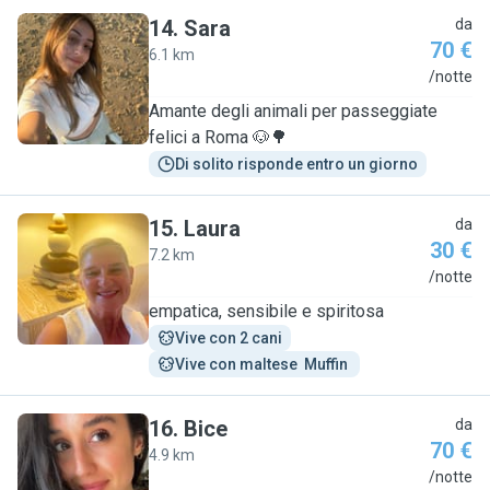
14
.
Sara
da
70 €
6.1 km
S
/notte
Amante degli animali per passeggiate
felici a Roma 🐶🌳
Di solito risponde entro un giorno
15
.
Laura
da
30 €
7.2 km
L
/notte
empatica, sensibile e spiritosa
Vive con 2 cani
Vive con maltese  Muffin 
16
.
Bice
da
70 €
4.9 km
B
/notte