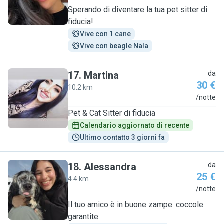
Sperando di diventare la tua pet sitter di
fiducia!
Vive con 1 cane
Vive con beagle Nala
17
.
Martina
da
30 €
10.2 km
M
/notte
Pet & Cat Sitter di fiducia
Calendario aggiornato di recente
Ultimo contatto 3 giorni fa
18
.
Alessandra
da
25 €
4.4 km
A
/notte
Il tuo amico è in buone zampe: coccole
garantite