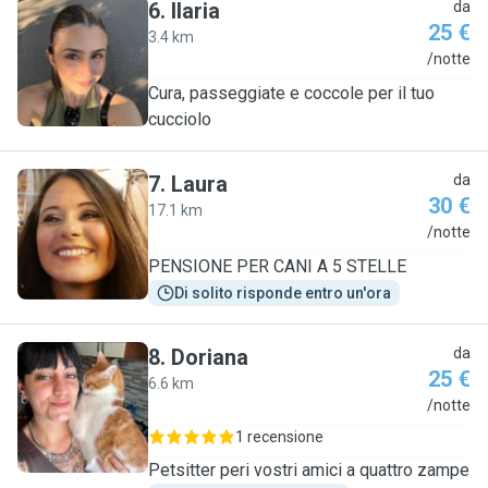
6
.
Ilaria
da
25 €
3.4 km
I
/notte
Cura, passeggiate e coccole per il tuo
cucciolo
7
.
Laura
da
30 €
17.1 km
L
/notte
PENSIONE PER CANI A 5 STELLE
Di solito risponde entro un'ora
8
.
Doriana
da
25 €
6.6 km
D
/notte
1 recensione
Petsitter peri vostri amici a quattro zampe