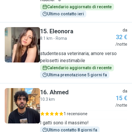
Calendario aggiornato di recente
Ultimo contatto ieri
15
.
Eleonora
da
32 €
8.1 km - Roma
E
/notte
studentessa veterinaria; amore verso
pelosetti inestimabile
Calendario aggiornato di recente
Ultima prenotazione 5 giorni fa
16
.
Ahmed
da
15 €
10.3 km
A
/notte
1 recensione
I gatti sono il massimo!
Ultimo contatto 8 giorni fa