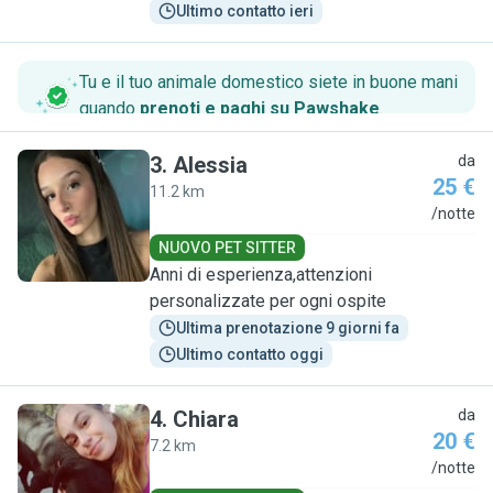
Ultimo contatto ieri
Tu e il tuo animale domestico siete in buone mani
quando
prenoti e paghi su Pawshake
.
3
.
Alessia
da
25 €
11.2 km
A
/notte
NUOVO PET SITTER
Anni di esperienza,attenzioni
personalizzate per ogni ospite
Ultima prenotazione 9 giorni fa
Ultimo contatto oggi
4
.
Chiara
da
20 €
7.2 km
C
/notte