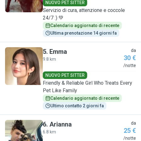
NUOVO PET SITTER
Servizio di cura, attenzione e coccole
24/7 :) 💚
Calendario aggiornato di recente
Ultima prenotazione 14 giorni fa
5
.
Emma
da
30 €
9.8 km
E
/notte
NUOVO PET SITTER
Friendly & Reliable Girl Who Treats Every
Pet Like Family
Calendario aggiornato di recente
Ultimo contatto 2 giorni fa
6
.
Arianna
da
25 €
6.8 km
A
/notte