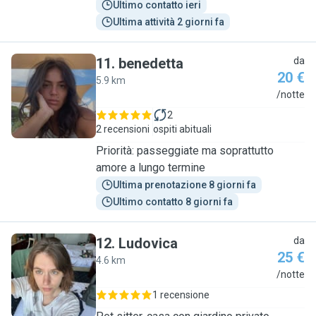
Ultimo contatto ieri
Ultima attività 2 giorni fa
11
.
benedetta
da
20 €
5.9 km
B
/notte
2
2 recensioni
ospiti abituali
Priorità: passeggiate ma soprattutto
amore a lungo termine
Ultima prenotazione 8 giorni fa
Ultimo contatto 8 giorni fa
12
.
Ludovica
da
25 €
4.6 km
L
/notte
1 recensione