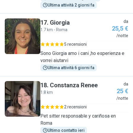
Ultima attività 2 giorni fa
17
.
Giorgia
da
25,5 €
1.7 km - Roma
G
/notte
5 recensioni
Sono Giorgia amo i cani ,ho esperienza e
vorrei aiutarvi
Ultima attività 6 giorni fa
18
.
Constanza Renee
da
25 €
1.8 km
C
/notte
2 recensioni
Pet sitter responsable y cariñosa en
Roma
Ultimo contatto ieri