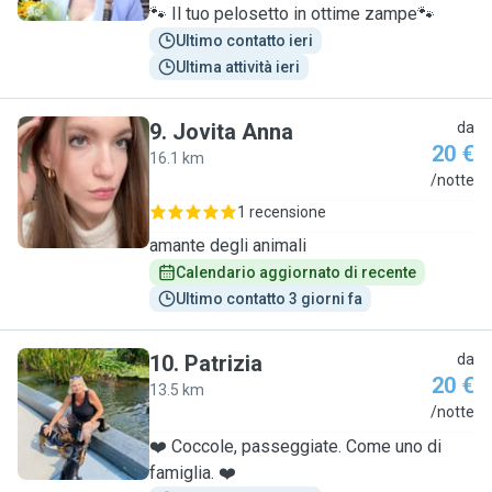
🐾 Il tuo pelosetto in ottime zampe🐾
Ultimo contatto ieri
Ultima attività ieri
9
.
Jovita Anna
da
20 €
16.1 km
J
/notte
1 recensione
amante degli animali
Calendario aggiornato di recente
Ultimo contatto 3 giorni fa
10
.
Patrizia
da
20 €
13.5 km
P
/notte
❤️ Coccole, passeggiate. Come uno di
famiglia. ❤️