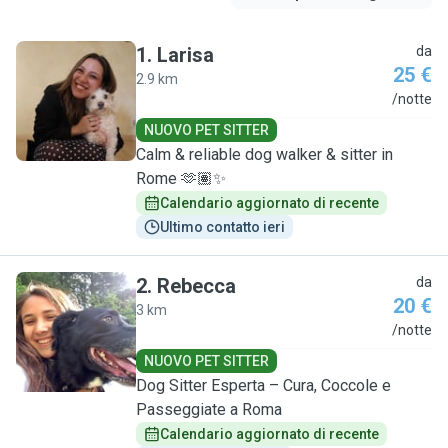
1
.
Larisa
da
25 €
2.9 km
L
/notte
NUOVO PET SITTER
Calm & reliable dog walker & sitter in
Rome 🫶🏽✨
Calendario aggiornato di recente
Ultimo contatto ieri
2
.
Rebecca
da
20 €
3 km
R
/notte
NUOVO PET SITTER
Dog Sitter Esperta – Cura, Coccole e
Passeggiate a Roma
Calendario aggiornato di recente