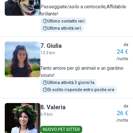
Passeggiate/asilo a centocelle,Affidabile
brillante!
Ultimo contatto ieri
Ultima attività ieri
7
.
Giulia
da
24 €
13.3 km
G
/notte
Tanto amore per gli animali e un giardino
sicuro!
Ultima attività 3 giorni fa
Di solito risponde entro poche ore
8
.
Valeria
da
26 €
6.9 km
V
/notte
NUOVO PET SITTER