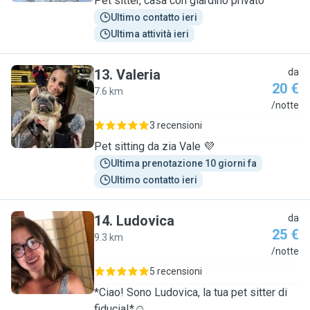
Pet sitter, casa con giardino privato
Ultimo contatto ieri
Ultima attività ieri
13
.
Valeria
da
20 €
7.6 km
V
/notte
3 recensioni
Pet sitting da zia Vale 💜
Ultima prenotazione 10 giorni fa
Ultimo contatto ieri
14
.
Ludovica
da
25 €
9.3 km
L
/notte
5 recensioni
*Ciao! Sono Ludovica, la tua pet sitter di
fiducia!*☺️