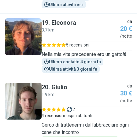
Ultima attività ieri
19
.
Eleonora
da
20 €
3.7 km
E
/notte
5 recensioni
Nella mia vita precedente ero un gatto🐈
Ultimo contatto 4 giorni fa
Ultima attività 3 giorni fa
20
.
Giulio
da
30 €
1.9 km
G
/notte
2
4 recensioni
ospiti abituali
Cerco di trattenermi dall'abbracciare ogni
cane che incontro