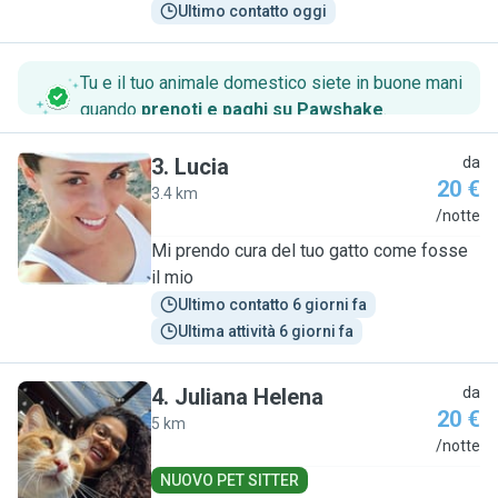
Ultimo contatto oggi
Tu e il tuo animale domestico siete in buone mani
quando
prenoti e paghi su Pawshake
.
3
.
Lucia
da
20 €
3.4 km
L
/notte
Mi prendo cura del tuo gatto come fosse
il mio
Ultimo contatto 6 giorni fa
Ultima attività 6 giorni fa
4
.
Juliana Helena
da
20 €
5 km
J
/notte
NUOVO PET SITTER