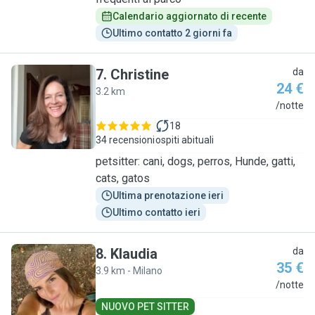
Calendario aggiornato di recente
Ultimo contatto 2 giorni fa
7
.
Christine
da
24 €
3.2 km
C
/notte
18
34 recensioni
ospiti abituali
petsitter: cani, dogs, perros, Hunde, gatti,
cats, gatos
Ultima prenotazione ieri
Ultimo contatto ieri
8
.
Klaudia
da
35 €
3.9 km - Milano
K
/notte
NUOVO PET SITTER