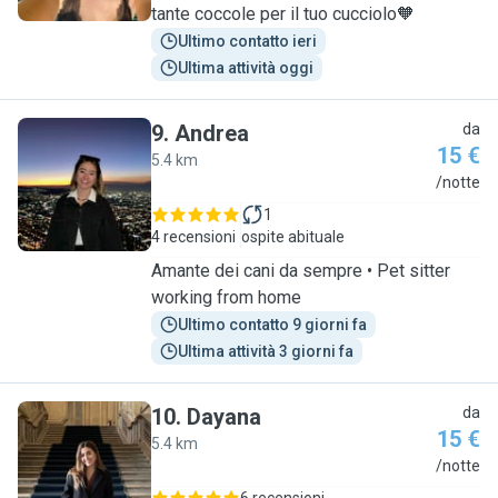
tante coccole per il tuo cucciolo🧡
Ultimo contatto ieri
Ultima attività oggi
9
.
Andrea
da
15 €
5.4 km
A
/notte
1
4 recensioni
ospite abituale
Amante dei cani da sempre • Pet sitter
working from home
Ultimo contatto 9 giorni fa
Ultima attività 3 giorni fa
10
.
Dayana
da
15 €
5.4 km
D
/notte