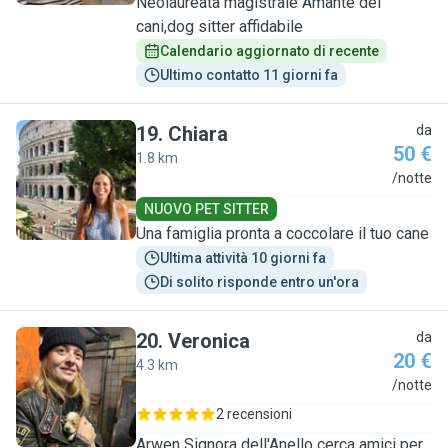
Neolaureata magistrale Amante dei
cani,dog sitter affidabile
Calendario aggiornato di recente
Ultimo contatto 11 giorni fa
19
.
Chiara
da
50 €
1.8 km
C
/notte
NUOVO PET SITTER
Una famiglia pronta a coccolare il tuo cane
Ultima attività 10 giorni fa
Di solito risponde entro un'ora
20
.
Veronica
da
20 €
4.3 km
V
/notte
2 recensioni
Arwen Signora dell'Anello cerca amici per