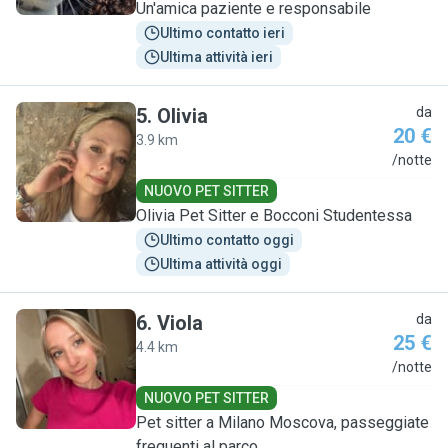
Un'amica paziente e responsabile
Ultimo contatto ieri
Ultima attività ieri
5
.
Olivia
da
20 €
3.9 km
O
/notte
NUOVO PET SITTER
Olivia Pet Sitter e Bocconi Studentessa
Ultimo contatto oggi
Ultima attività oggi
6
.
Viola
da
25 €
4.4 km
V
/notte
NUOVO PET SITTER
Pet sitter a Milano Moscova, passeggiate
frequenti al parco