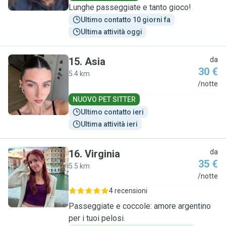
Lunghe passeggiate e tanto gioco!
Ultimo contatto 10 giorni fa
Ultima attività oggi
15
.
Asia
da
30 €
5.4 km
A
/notte
NUOVO PET SITTER
Ultimo contatto ieri
Ultima attività ieri
16
.
Virginia
da
35 €
5.5 km
V
/notte
4 recensioni
Passeggiate e coccole: amore argentino
per i tuoi pelosi.