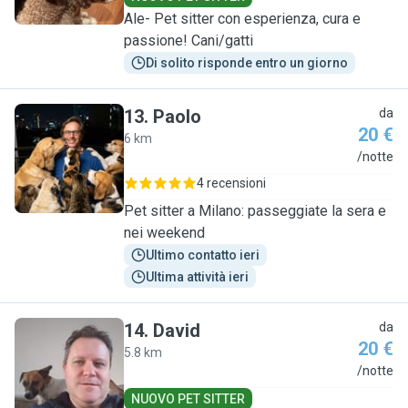
Ale- Pet sitter con esperienza, cura e
passione! Cani/gatti
Di solito risponde entro un giorno
13
.
Paolo
da
20 €
6 km
P
/notte
4 recensioni
Pet sitter a Milano: passeggiate la sera e
nei weekend
Ultimo contatto ieri
Ultima attività ieri
14
.
David
da
20 €
5.8 km
D
/notte
NUOVO PET SITTER