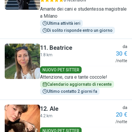
6 recensioni
Amante dei cani e studentessa magistrale
a Milano
Ultima attività ieri
Di solito risponde entro un giorno
11
.
Beatrice
da
30 €
1.8 km
B
/notte
NUOVO PET SITTER
Attenzione, cura e tante coccole!
Calendario aggiornato di recente
Ultimo contatto 2 giorni fa
12
.
Ale
da
20 €
4.2 km
A
/notte
NUOVO PET SITTER