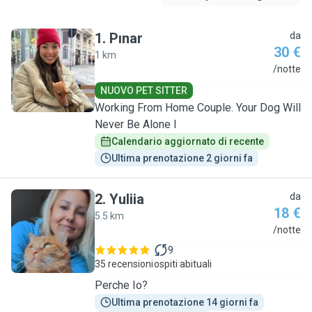
1
.
Pınar
da
30 €
1 km
P
/notte
NUOVO PET SITTER
Working From Home Couple. Your Dog Will
Never Be Alone l
Calendario aggiornato di recente
Ultima prenotazione 2 giorni fa
2
.
Yuliia
da
18 €
5.5 km
Y
/notte
9
35 recensioni
ospiti abituali
Perche Io?
Ultima prenotazione 14 giorni fa