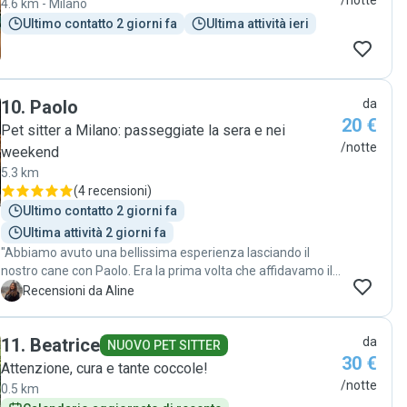
/notte
4.6 km - Milano
Ultimo contatto 2 giorni fa
Ultima attività ieri
10
.
Paolo
da
20 €
Pet sitter a Milano: passeggiate la sera e nei
/notte
weekend
5.3 km
(
4 recensioni
)
Ultimo contatto 2 giorni fa
Ultima attività 2 giorni fa
"Abbiamo avuto una bellissima esperienza lasciando il
nostro cane con Paolo. Era la prima volta che affidavamo il
nostro cane a un pet sitter e Paolo si è dimostrato molto
A
Recensioni da Aline
professionale e affidabile. Ci ha tenuti aggiornati in ogni
momento con foto e messaggi e si è mostrato molto
11
.
Beatrice
da
premuroso e attento nei confronti del nostro cucciolo. Dalle
NUOVO PET SITTER
30 €
foto si vedeva chiaramente che Nick era tranquillo, sereno
Attenzione, cura e tante coccole!
e si sentiva a suo agio. Grazie di cuore, Paolo! Lo consiglio a
/notte
0.5 km
tutti."