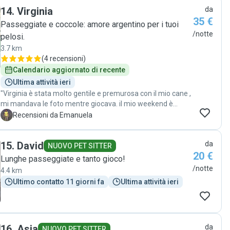
trovato benissimo fin dal primo istante. Eleonora è una
14
.
Virginia
da
certezza: affidabile, affettuosa e super premurosa. Grazie
35 €
di cuore per averlo trattato come se fosse tuo! Consiglio
Passeggiate e coccole: amore argentino per i tuoi
Eleonora a tutti."
/notte
pelosi.
3.7 km
(
4 recensioni
)
Calendario aggiornato di recente
Ultima attività ieri
"Virginia è stata molto gentile e premurosa con il mio cane ,
mi mandava le foto mentre giocava. il mio weekend è
trascorso in serenità, ho avuto subito fiducia di lei "
E
Recensioni da Emanuela
15
.
David
da
NUOVO PET SITTER
20 €
Lunghe passeggiate e tanto gioco!
/notte
4.4 km
Ultimo contatto 11 giorni fa
Ultima attività ieri
16
.
Asia
da
NUOVO PET SITTER