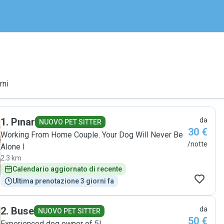
rni
1
.
Pınar
da
NUOVO PET SITTER
30 €
Working From Home Couple. Your Dog Will Never Be
/notte
Alone l
2.3 km
Calendario aggiornato di recente
Ultima prenotazione 3 giorni fa
2
.
Buse
da
NUOVO PET SITTER
50 €
Experienced dog owner of 5!