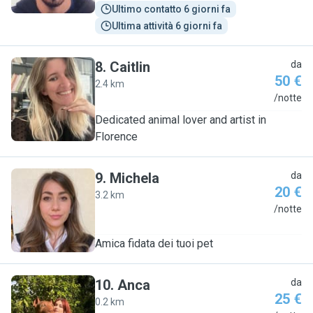
Ultimo contatto 6 giorni fa
Ultima attività 6 giorni fa
8
.
Caitlin
da
50 €
2.4 km
C
/notte
Dedicated animal lover and artist in
Florence
9
.
Michela
da
20 €
3.2 km
M
/notte
Amica fidata dei tuoi pet
10
.
Anca
da
25 €
0.2 km