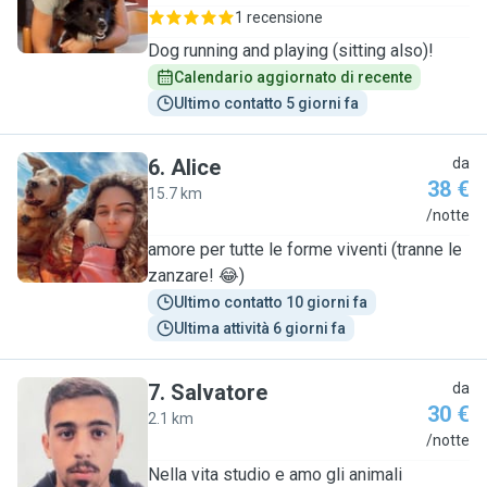
1 recensione
Dog running and playing (sitting also)!
Calendario aggiornato di recente
Ultimo contatto 5 giorni fa
6
.
Alice
da
38 €
15.7 km
A
/notte
amore per tutte le forme viventi (tranne le
zanzare! 😂)
Ultimo contatto 10 giorni fa
Ultima attività 6 giorni fa
7
.
Salvatore
da
30 €
2.1 km
S
/notte
Nella vita studio e amo gli animali