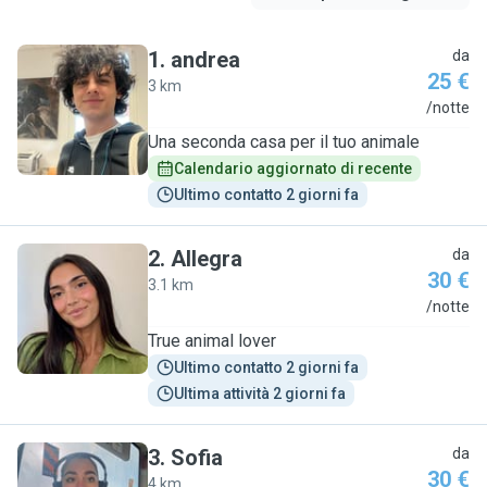
1
.
andrea
da
25 €
3 km
A
/notte
Una seconda casa per il tuo animale
Calendario aggiornato di recente
Ultimo contatto 2 giorni fa
2
.
Allegra
da
30 €
3.1 km
A
/notte
True animal lover
Ultimo contatto 2 giorni fa
Ultima attività 2 giorni fa
3
.
Sofia
da
30 €
4 km