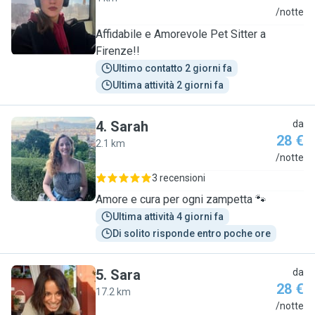
S
/notte
Affidabile e Amorevole Pet Sitter a
Firenze!!
Ultimo contatto 2 giorni fa
Ultima attività 2 giorni fa
4
.
Sarah
da
28 €
2.1 km
S
/notte
3 recensioni
Amore e cura per ogni zampetta 🐾
Ultima attività 4 giorni fa
Di solito risponde entro poche ore
5
.
Sara
da
28 €
17.2 km
S
/notte