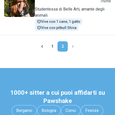
A
/notte
Studentessa di Belle Arti, amante degli
animali.
Vive con 1 cane, 1 gatto
Vive con pitbull Shiva
1
2
1000+ sitter a cui puoi affidarti su
Pawshake
Bergamo
Bologna
Como
Firenze