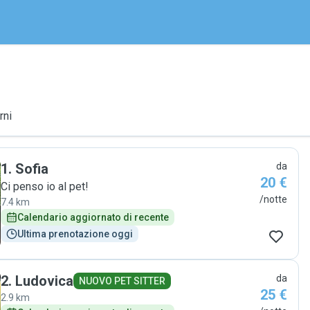
rni
1
.
Sofia
da
20 €
Ci penso io al pet!
/notte
7.4 km
Calendario aggiornato di recente
Ultima prenotazione oggi
2
.
Ludovica
da
NUOVO PET SITTER
25 €
2.9 km