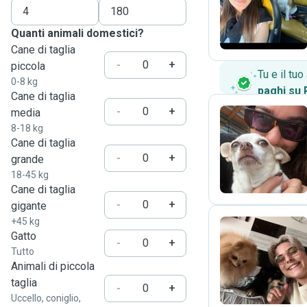
L
Quanti animali domestici?
Cane di taglia
-
+
piccola
Tu e il tu
0-8 kg
paghi su
Cane di taglia
-
+
media
8-18 kg
Cane di taglia
G
-
+
grande
18-45 kg
Cane di taglia
-
+
gigante
+45 kg
Gatto
-
+
Tutto
R
Animali di piccola
taglia
-
+
Uccello, coniglio,