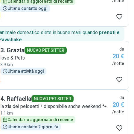
/notte
Calendario aggiornato di recente
Ultimo contatto oggi
o animale domestico siete in buone mani quando
prenoti e
 Pawshake
.
3
.
Grazia
da
NUOVO PET SITTER
20 €
love & Pets
/notte
8.9 km
Ultima attività oggi
4
.
Raffaella
da
NUOVO PET SITTER
20 €
la zia dei pelosetti / disponibile anche weekend 🐾
/notte
1.1 km
Calendario aggiornato di recente
Ultimo contatto 2 giorni fa