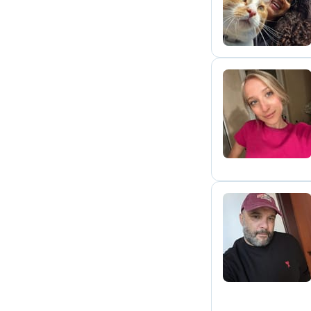
J
V
M