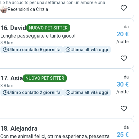
Lo ha accudito per una settimana con un amore e una
dolcezza infiniti, riempiendomi di foto e aggiornamenti che
C
Recensioni da Cinzia
mi hanno fatto stare serenissima. Dado la adora e si è
trovato benissimo fin dal primo istante. Eleonora è una
16
.
David
da
certezza: affidabile, affettuosa e super premurosa. Grazie
NUOVO PET SITTER
20 €
di cuore per averlo trattato come se fosse tuo! Consiglio
Lunghe passeggiate e tanto gioco!
Eleonora a tutti."
/notte
8.8 km
Ultimo contatto 8 giorni fa
Ultima attività oggi
17
.
Asia
da
NUOVO PET SITTER
30 €
8.8 km
/notte
Ultimo contatto 2 giorni fa
Ultima attività oggi
18
.
Alejandra
da
25 €
Con me animali felici, ottima esperienza, presenza