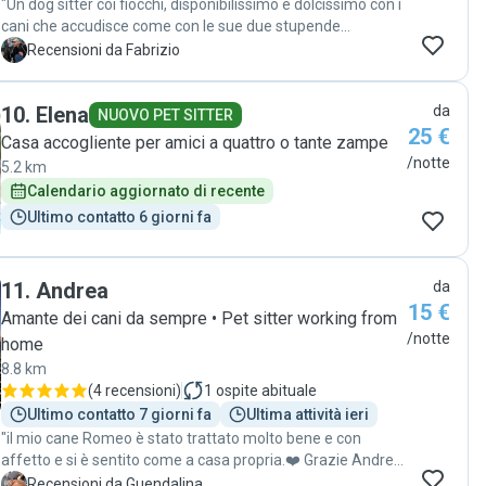
"Un dog sitter coi fiocchi, disponibilissimo e dolcissimo con i
cani che accudisce come con le sue due stupende
cagnoline "
F
Recensioni da Fabrizio
10
.
Elena
da
NUOVO PET SITTER
25 €
Casa accogliente per amici a quattro o tante zampe
/notte
5.2 km
Calendario aggiornato di recente
Ultimo contatto 6 giorni fa
11
.
Andrea
da
15 €
Amante dei cani da sempre • Pet sitter working from
/notte
home
8.8 km
(
4 recensioni
)
1
ospite abituale
Ultimo contatto 7 giorni fa
Ultima attività ieri
"il mio cane Romeo è stato trattato molto bene e con
affetto e si è sentito come a casa propria.❤️ Grazie Andrea
❤️"
G
Recensioni da Guendalina