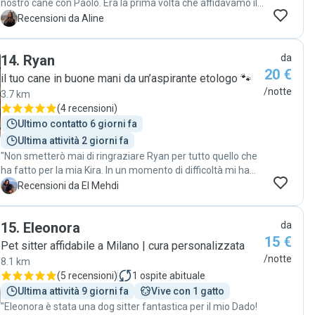
nostro cane con Paolo. Era la prima volta che affidavamo il
nostro cane a un pet sitter e Paolo si è dimostrato molto
A
Recensioni da Aline
professionale e affidabile. Ci ha tenuti aggiornati in ogni
momento con foto e messaggi e si è mostrato molto
14
.
Ryan
da
premuroso e attento nei confronti del nostro cucciolo. Dalle
20 €
foto si vedeva chiaramente che Nick era tranquillo, sereno
il tuo cane in buone mani da un’aspirante etologo 🐾
e si sentiva a suo agio. Grazie di cuore, Paolo! Lo consiglio a
/notte
3.7 km
tutti."
(
4 recensioni
)
Ultimo contatto 6 giorni fa
Ultima attività 2 giorni fa
"Non smetterò mai di ringraziare Ryan per tutto quello che
ha fatto per la mia Kira. In un momento di difficoltà mi ha
davvero salvato: l’ha accudita con amore, curata con
E
Recensioni da El Mehdi
attenzione e trattata come una vera regina. Vederla serena
e coccolata mi ha dato una tranquillità enorme.
15
.
Eleonora
da
Consigliatissima a chi cerca una dog sitter affidabile,
15 €
premurosa e con un cuore grande per gli animali. ❤️🐾"
Pet sitter affidabile a Milano | cura personalizzata
/notte
8.1 km
(
5 recensioni
)
1
ospite abituale
Ultima attività 9 giorni fa
Vive con 1 gatto
"Eleonora è stata una dog sitter fantastica per il mio Dado!