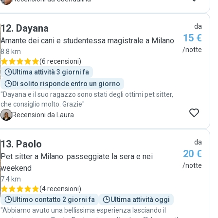
12
.
Dayana
da
15 €
Amante dei cani e studentessa magistrale a Milano
/notte
8.8 km
(
6 recensioni
)
Ultima attività 3 giorni fa
Di solito risponde entro un giorno
"Dayana e il suo ragazzo sono stati degli ottimi pet sitter,
che consiglio molto. Grazie"
L
Recensioni da Laura
13
.
Paolo
da
20 €
Pet sitter a Milano: passeggiate la sera e nei
/notte
weekend
7.4 km
(
4 recensioni
)
Ultimo contatto 2 giorni fa
Ultima attività oggi
"Abbiamo avuto una bellissima esperienza lasciando il