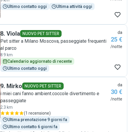
9 km
Ultimo contatto oggi
Ultima attività oggi
8
.
Viola
da
NUOVO PET SITTER
25 €
Pet sitter a Milano Moscova, passeggiate frequenti
/notte
al parco
8.9 km
Calendario aggiornato di recente
Ultimo contatto oggi
9
.
Mirko
da
NUOVO PET SITTER
30 €
i miei cani fanno ambient.coccole divertimento e
/notte
passeggiate
2.3 km
(
1 recensione
)
Ultima prenotazione 9 giorni fa
Ultimo contatto 6 giorni fa