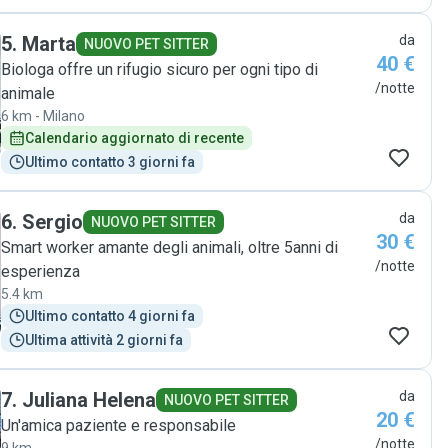
5
.
Marta
da
NUOVO PET SITTER
40 €
Biologa offre un rifugio sicuro per ogni tipo di
/notte
animale
6 km - Milano
Calendario aggiornato di recente
Ultimo contatto 3 giorni fa
6
.
Sergio
da
NUOVO PET SITTER
30 €
Smart worker amante degli animali, oltre 5anni di
/notte
esperienza
5.4 km
Ultimo contatto 4 giorni fa
Ultima attività 2 giorni fa
7
.
Juliana Helena
da
NUOVO PET SITTER
20 €
Un'amica paziente e responsabile
/notte