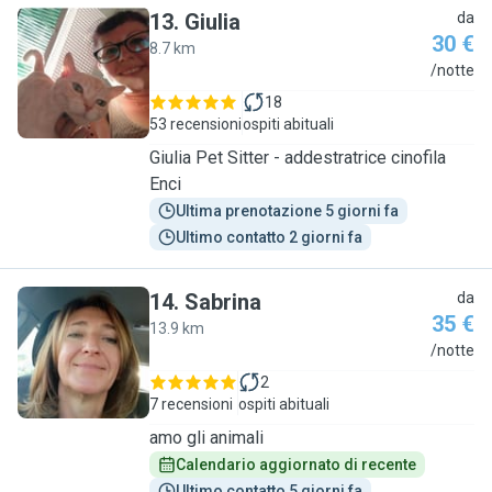
13
.
Giulia
da
30 €
8.7 km
G
/notte
18
53 recensioni
ospiti abituali
Giulia Pet Sitter - addestratrice cinofila
Enci
Ultima prenotazione 5 giorni fa
Ultimo contatto 2 giorni fa
14
.
Sabrina
da
35 €
13.9 km
S
/notte
2
7 recensioni
ospiti abituali
amo gli animali
Calendario aggiornato di recente
Ultimo contatto 5 giorni fa