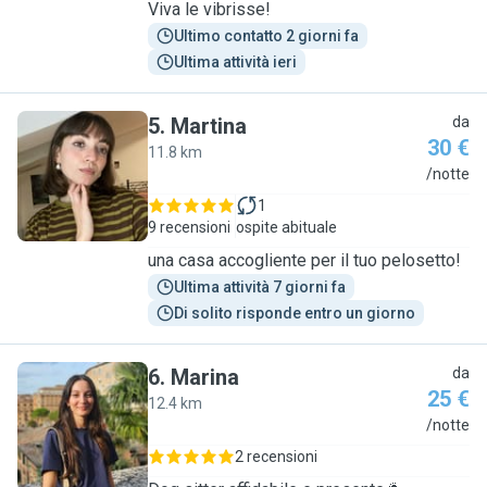
Viva le vibrisse!
Ultimo contatto 2 giorni fa
Ultima attività ieri
5
.
Martina
da
30 €
11.8 km
M
/notte
1
9 recensioni
ospite abituale
una casa accogliente per il tuo pelosetto!
Ultima attività 7 giorni fa
Di solito risponde entro un giorno
6
.
Marina
da
25 €
12.4 km
M
/notte
2 recensioni