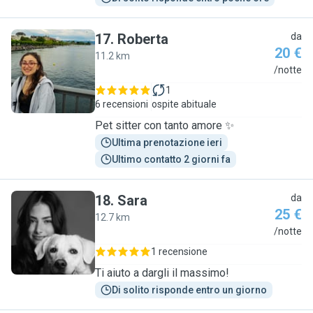
17
.
Roberta
da
20 €
11.2 km
R
/notte
1
6 recensioni
ospite abituale
Pet sitter con tanto amore ✨
Ultima prenotazione ieri
Ultimo contatto 2 giorni fa
18
.
Sara
da
25 €
12.7 km
S
/notte
1 recensione
Ti aiuto a dargli il massimo!
Di solito risponde entro un giorno