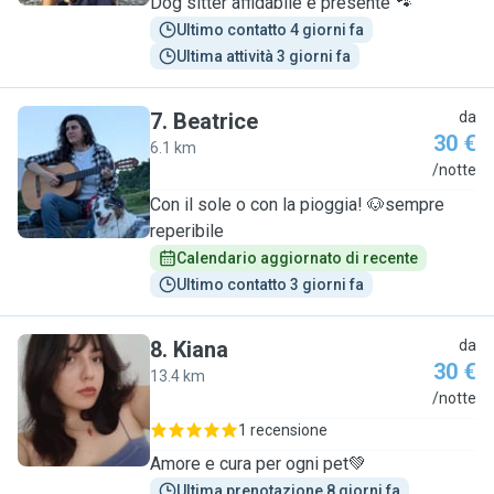
Dog sitter affidabile e presente 🐾
Ultimo contatto 4 giorni fa
Ultima attività 3 giorni fa
7
.
Beatrice
da
30 €
6.1 km
B
/notte
Con il sole o con la pioggia! 🐶sempre
reperibile
Calendario aggiornato di recente
Ultimo contatto 3 giorni fa
8
.
Kiana
da
30 €
13.4 km
K
/notte
1 recensione
Amore e cura per ogni pet💚
Ultima prenotazione 8 giorni fa