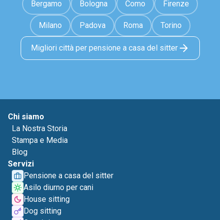
Bergamo
Bologna
Como
Firenze
Milano
Padova
Roma
Torino
Migliori città per pensione a casa del sitter
Chi siamo
La Nostra Storia
Stampa e Media
Blog
Servizi
Pensione a casa del sitter
Asilo diurno per cani
House sitting
Dog sitting