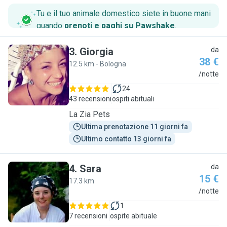
Tu e il tuo animale domestico siete in buone mani
quando
prenoti e paghi su Pawshake
.
3
.
Giorgia
da
38 €
12.5 km - Bologna
G
/notte
24
43 recensioni
ospiti abituali
La Zia Pets
Ultima prenotazione 11 giorni fa
Ultimo contatto 13 giorni fa
4
.
Sara
da
15 €
17.3 km
S
/notte
1
7 recensioni
ospite abituale