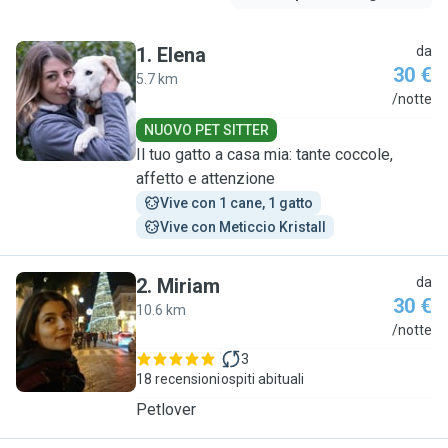
1
.
Elena
da
30 €
5.7 km
E
/notte
NUOVO PET SITTER
Il tuo gatto a casa mia: tante coccole,
affetto e attenzione
Vive con 1 cane, 1 gatto
Vive con Meticcio Kristall
2
.
Miriam
da
30 €
10.6 km
M
/notte
3
18 recensioni
ospiti abituali
Petlover