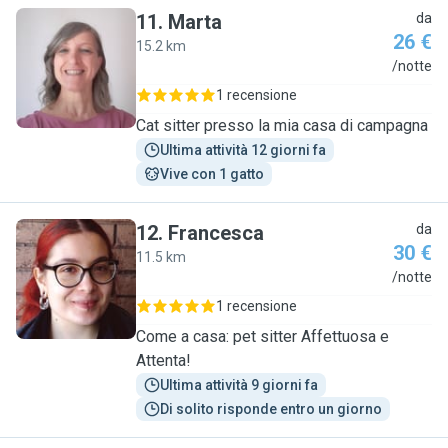
11
.
Marta
da
26 €
15.2 km
M
/notte
1 recensione
Cat sitter presso la mia casa di campagna
Ultima attività 12 giorni fa
Vive con 1 gatto
12
.
Francesca
da
30 €
11.5 km
F
/notte
1 recensione
Come a casa: pet sitter Affettuosa e
Attenta!
Ultima attività 9 giorni fa
Di solito risponde entro un giorno