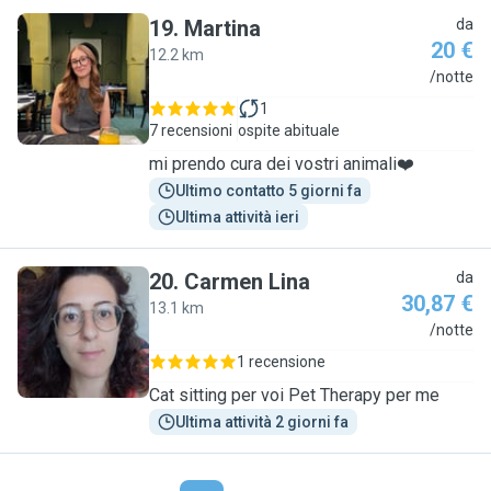
19
.
Martina
da
20 €
12.2 km
M
/notte
1
7 recensioni
ospite abituale
mi prendo cura dei vostri animali❤️
Ultimo contatto 5 giorni fa
Ultima attività ieri
20
.
Carmen Lina
da
30,87 €
13.1 km
C
/notte
1 recensione
Cat sitting per voi Pet Therapy per me
Ultima attività 2 giorni fa