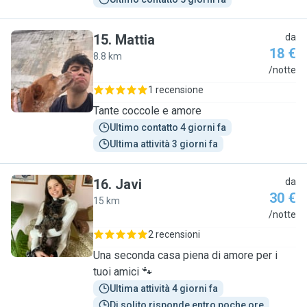
15
.
Mattia
da
18 €
8.8 km
M
/notte
1 recensione
Tante coccole e amore
Ultimo contatto 4 giorni fa
Ultima attività 3 giorni fa
16
.
Javi
da
30 €
15 km
J
/notte
2 recensioni
Una seconda casa piena di amore per i
tuoi amici 🐾
Ultima attività 4 giorni fa
Di solito risponde entro poche ore