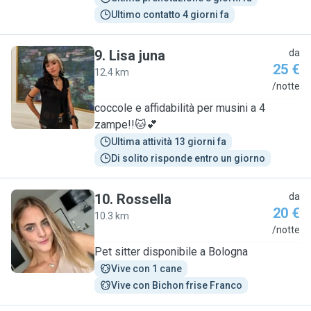
Ultimo contatto 4 giorni fa
9
.
Lisa juna
da
25 €
12.4 km
L
/notte
coccole e affidabilità per musini a 4
zampe!!🐱💕
Ultima attività 13 giorni fa
Di solito risponde entro un giorno
10
.
Rossella
da
20 €
10.3 km
R
/notte
Pet sitter disponibile a Bologna
Vive con 1 cane
Vive con Bichon frise Franco