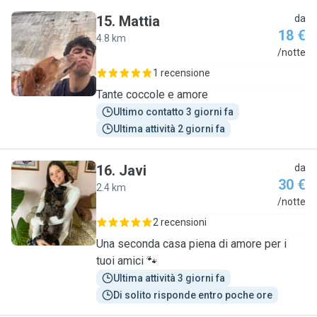
15
.
Mattia
da
18 €
4.8 km
M
/notte
1 recensione
Tante coccole e amore
Ultimo contatto 3 giorni fa
Ultima attività 2 giorni fa
16
.
Javi
da
30 €
2.4 km
J
/notte
2 recensioni
Una seconda casa piena di amore per i
tuoi amici 🐾
Ultima attività 3 giorni fa
Di solito risponde entro poche ore