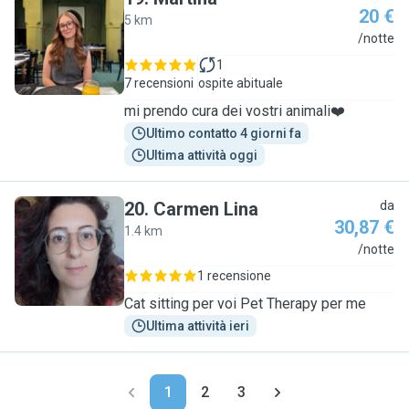
20 €
5 km
M
/notte
1
7 recensioni
ospite abituale
mi prendo cura dei vostri animali❤️
Ultimo contatto 4 giorni fa
Ultima attività oggi
20
.
Carmen Lina
da
30,87 €
1.4 km
C
/notte
1 recensione
Cat sitting per voi Pet Therapy per me
Ultima attività ieri
1
2
3