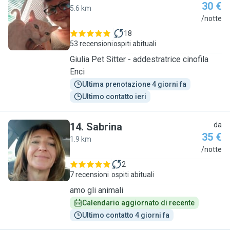
30 €
5.6 km
G
/notte
18
53 recensioni
ospiti abituali
Giulia Pet Sitter - addestratrice cinofila
Enci
Ultima prenotazione 4 giorni fa
Ultimo contatto ieri
14
.
Sabrina
da
35 €
1.9 km
S
/notte
2
7 recensioni
ospiti abituali
amo gli animali
Calendario aggiornato di recente
Ultimo contatto 4 giorni fa