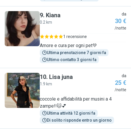
9
.
Kiana
da
30 €
0.2 km
K
/notte
1 recensione
Amore e cura per ogni pet💚
Ultima prenotazione 7 giorni fa
Ultimo contatto 3 giorni fa
10
.
Lisa juna
da
25 €
1.9 km
L
/notte
coccole e affidabilità per musini a 4
zampe!!🐱💕
Ultima attività 12 giorni fa
Di solito risponde entro un giorno