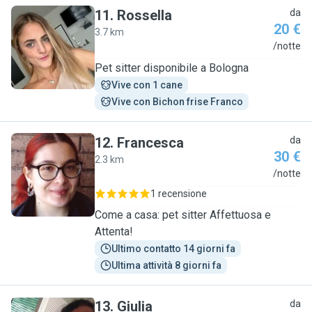
11
.
Rossella
da
20 €
3.7 km
R
/notte
Pet sitter disponibile a Bologna
Vive con 1 cane
Vive con Bichon frise Franco
12
.
Francesca
da
30 €
2.3 km
F
/notte
1 recensione
Come a casa: pet sitter Affettuosa e
Attenta!
Ultimo contatto 14 giorni fa
Ultima attività 8 giorni fa
13
.
Giulia
da