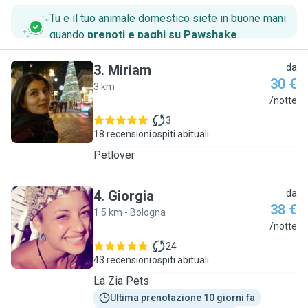
Tu e il tuo animale domestico siete in buone mani
quando
prenoti e paghi su Pawshake
.
3
.
Miriam
da
30 €
3 km
M
/notte
3
18 recensioni
ospiti abituali
Petlover
4
.
Giorgia
da
38 €
1.5 km - Bologna
G
/notte
24
43 recensioni
ospiti abituali
La Zia Pets
Ultima prenotazione 10 giorni fa