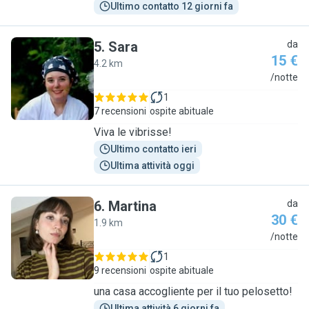
Ultimo contatto 12 giorni fa
5
.
Sara
da
15 €
4.2 km
S
/notte
1
7 recensioni
ospite abituale
Viva le vibrisse!
Ultimo contatto ieri
Ultima attività oggi
6
.
Martina
da
30 €
1.9 km
M
/notte
1
9 recensioni
ospite abituale
una casa accogliente per il tuo pelosetto!
Ultima attività 6 giorni fa