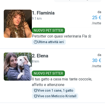
1
.
Flaminia
da
25 €
9.1 km
F
/notte
NUOVO PET SITTER
Petsitter con quasi veterinaria Fla 🌼
Ultima attività ieri
2
.
Elena
da
30 €
8 km
E
/notte
NUOVO PET SITTER
Il tuo gatto a casa mia: tante coccole,
affetto e attenzione
Vive con 1 cane, 1 gatto
Vive con Meticcio Kristall