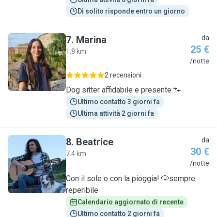
Di solito risponde entro un giorno
7
.
Marina
da
25 €
1.8 km
M
/notte
2 recensioni
Dog sitter affidabile e presente 🐾
Ultimo contatto 3 giorni fa
Ultima attività 2 giorni fa
8
.
Beatrice
da
30 €
7.4 km
B
/notte
Con il sole o con la pioggia! 🐶sempre
reperibile
Calendario aggiornato di recente
Ultimo contatto 2 giorni fa