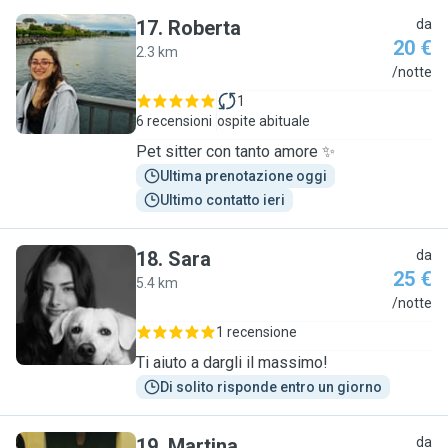
17
.
Roberta
da
20 €
2.3 km
R
/notte
1
6 recensioni
ospite abituale
Pet sitter con tanto amore ✨
Ultima prenotazione oggi
Ultimo contatto ieri
18
.
Sara
da
25 €
5.4 km
S
/notte
1 recensione
Ti aiuto a dargli il massimo!
Di solito risponde entro un giorno
19
.
Martina
da