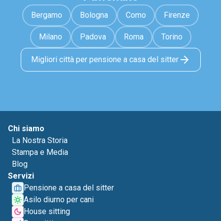
Bergamo
Bologna
Como
Firenze
Milano
Padova
Roma
Torino
Migliori città per pensione a casa del sitter
Chi siamo
La Nostra Storia
Stampa e Media
Blog
Servizi
Pensione a casa del sitter
Asilo diurno per cani
House sitting