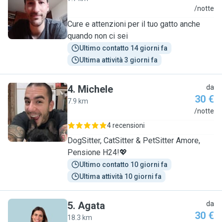
L
/notte
Cure e attenzioni per il tuo gatto anche
quando non ci sei
Ultimo contatto 14 giorni fa
Ultima attività 3 giorni fa
4
.
Michele
da
30 €
7.9 km
M
/notte
4 recensioni
DogSitter, CatSitter & PetSitter Amore,
Pensione H24!💖
Ultimo contatto 10 giorni fa
Ultima attività 10 giorni fa
5
.
Agata
da
30 €
18.3 km