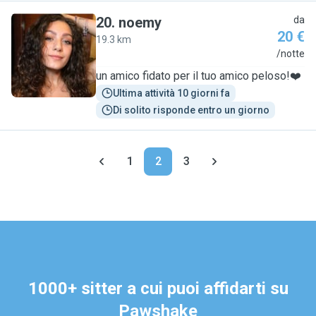
20
.
noemy
da
20 €
19.3 km
N
/notte
un amico fidato per il tuo amico peloso!❤️
Ultima attività 10 giorni fa
Di solito risponde entro un giorno
1
2
3
1000+ sitter a cui puoi affidarti su
Pawshake