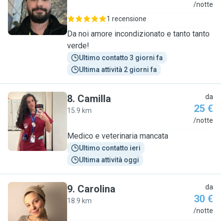
R
/notte
1 recensione
Da noi amore incondizionato e tanto tanto
verde!
Ultimo contatto 3 giorni fa
Ultima attività 2 giorni fa
8
.
Camilla
da
25 €
15.9 km
C
/notte
Medico e veterinaria mancata
Ultimo contatto ieri
Ultima attività oggi
9
.
Carolina
da
30 €
18.9 km
C
/notte