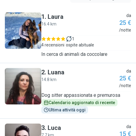
1
.
Laura
da
25 €
16.4 km
L
/notte
1
4 recensioni
ospite abituale
In cerca di animali da coccolare
2
.
Luana
da
25 €
14.8 km
L
/notte
Dog sitter appassionata e premurosa
Calendario aggiornato di recente
Ultima attività oggi
3
.
Luca
da
15 €
7.7 km