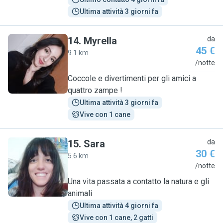
Ultima attività 3 giorni fa
14
.
Myrella
da
45 €
9.1 km
M
/notte
Coccole e divertimenti per gli amici a
quattro zampe !
Ultima attività 3 giorni fa
Vive con 1 cane
15
.
Sara
da
30 €
5.6 km
S
/notte
Una vita passata a contatto la natura e gli
animali
Ultima attività 4 giorni fa
Vive con 1 cane, 2 gatti