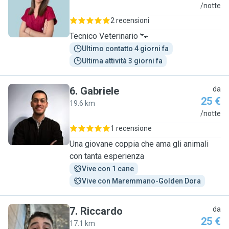
A
/notte
2 recensioni
Tecnico Veterinario 🐾
Ultimo contatto 4 giorni fa
Ultima attività 3 giorni fa
6
.
Gabriele
da
25 €
19.6 km
G
/notte
1 recensione
Una giovane coppia che ama gli animali
con tanta esperienza
Vive con 1 cane
Vive con Maremmano-Golden Dora
7
.
Riccardo
da
25 €
17.1 km