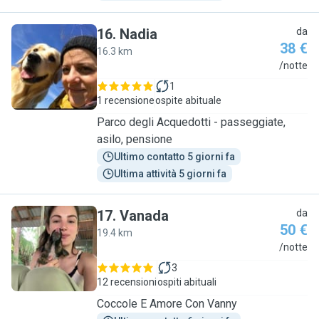
16
.
Nadia
da
38 €
16.3 km
N
/notte
1
1 recensione
ospite abituale
Parco degli Acquedotti - passeggiate,
asilo, pensione
Ultimo contatto 5 giorni fa
Ultima attività 5 giorni fa
17
.
Vanada
da
50 €
19.4 km
V
/notte
3
12 recensioni
ospiti abituali
Coccole E Amore Con Vanny