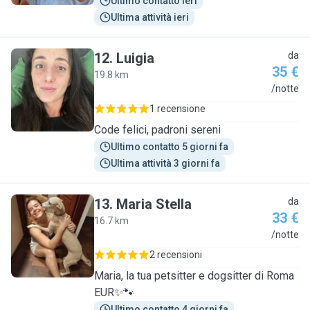
Ultimo contatto ieri
Ultima attività ieri
12
.
Luigia
da
35 €
19.8 km
L
/notte
1 recensione
Code felici, padroni sereni
Ultimo contatto 5 giorni fa
Ultima attività 3 giorni fa
13
.
Maria Stella
da
33 €
16.7 km
M
/notte
2 recensioni
Maria, la tua petsitter e dogsitter di Roma
EUR✨🐾
Ultimo contatto 4 giorni fa