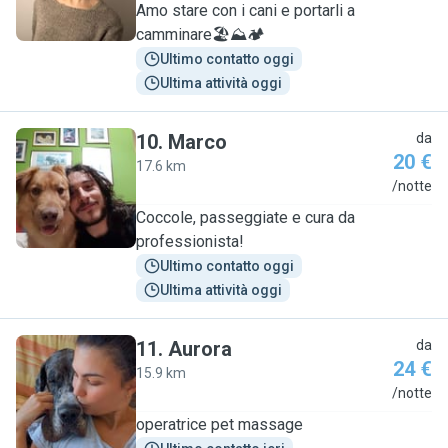
Amo stare con i cani e portarli a
camminare🏖⛰🏕
Ultimo contatto oggi
Ultima attività oggi
10
.
Marco
da
20 €
17.6 km
M
/notte
Coccole, passeggiate e cura da
professionista!
Ultimo contatto oggi
Ultima attività oggi
11
.
Aurora
da
24 €
15.9 km
A
/notte
operatrice pet massage