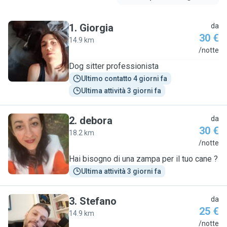
1
.
Giorgia
da
30 €
14.9 km
G
/notte
Dog sitter professionista
Ultimo contatto 4 giorni fa
Ultima attività 3 giorni fa
2
.
debora
da
30 €
18.2 km
D
/notte
Hai bisogno di una zampa per il tuo cane ?
Ultima attività 3 giorni fa
3
.
Stefano
da
25 €
14.9 km
S
/notte