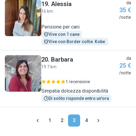
19
.
Alessia
da
35 €
16 km
A
/notte
Pensione per cani
Vive con 1 cane
Vive con Border collie  Kobe 
20
.
Barbara
da
25 €
19.7 km
B
/notte
1 recensione
Simpatia dolcezza disponibilità
Di solito risponde entro un'ora
1
2
3
4