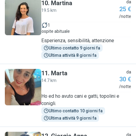
10
.
Martina
da
25 €
19.5 km
M
/notte
1
ospite abituale
Esperienza, sensibilità, attenzione
Ultimo contatto 9 giorni fa
Ultima attività 8 giorni fa
11
.
Marta
da
30 €
14.7 km
M
/notte
Ho ed ho avuto cani e gatti, topolini e
conigli.
Ultimo contatto 10 giorni fa
Ultima attività 9 giorni fa
da