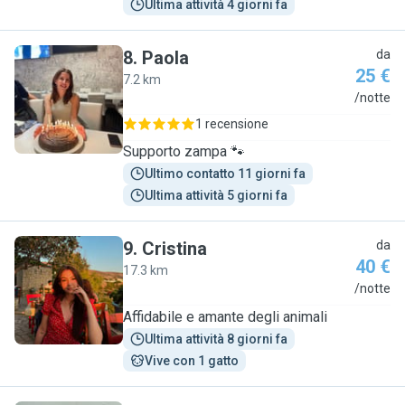
Ultima attività 4 giorni fa
8
.
Paola
da
25 €
7.2 km
P
/notte
1 recensione
Supporto zampa 🐾
Ultimo contatto 11 giorni fa
Ultima attività 5 giorni fa
9
.
Cristina
da
40 €
17.3 km
C
/notte
Affidabile e amante degli animali
Ultima attività 8 giorni fa
Vive con 1 gatto