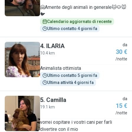
🤗Amente degli animali in generale🐱🐶🐭
🐦
Calendario aggiornato di recente
Ultimo contatto 4 giorni fa
4
.
ILARIA
da
30 €
10.4 km
I
/notte
Animalista ottimista
Ultimo contatto 5 giorni fa
Ultima attività 4 giorni fa
5
.
Camilla
da
15 €
19.1 km
C
/notte
vorrei ospitare i vostri cani per farli
divertire con il mio