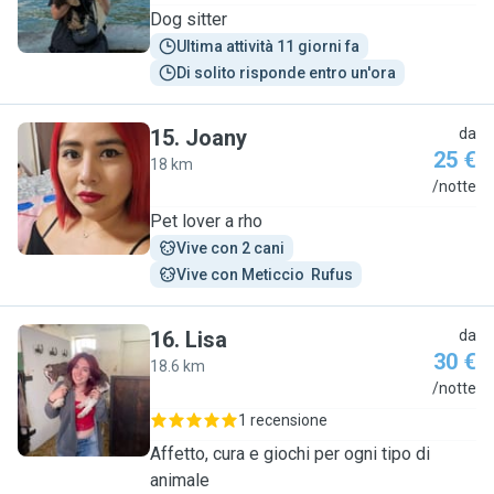
Dog sitter
Ultima attività 11 giorni fa
Di solito risponde entro un'ora
15
.
Joany
da
25 €
18 km
J
/notte
Pet lover a rho
Vive con 2 cani
Vive con Meticcio  Rufus
16
.
Lisa
da
30 €
18.6 km
L
/notte
1 recensione
Affetto, cura e giochi per ogni tipo di
animale