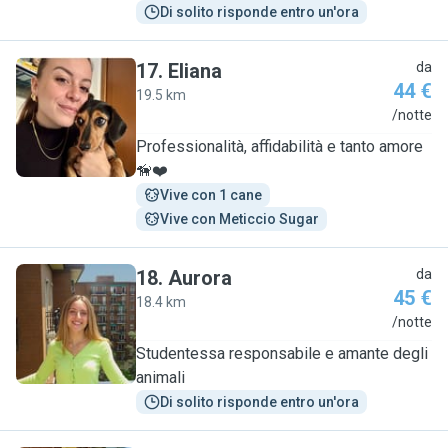
Di solito risponde entro un'ora
17
.
Eliana
da
44 €
19.5 km
E
/notte
Professionalità, affidabilità e tanto amore
🦮❤️
Vive con 1 cane
Vive con Meticcio Sugar
18
.
Aurora
da
45 €
18.4 km
A
/notte
Studentessa responsabile e amante degli
animali
Di solito risponde entro un'ora