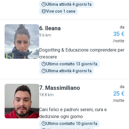
Ultima attività 4 giorni fa
Vive con 1 cane
6
.
Ileana
da
35 €
9.6 km
I
/notte
Dogsitting & Educazione comprendere per
crescere
Ultimo contatto 13 giorni fa
Ultima attività 4 giorni fa
7
.
Massimiliano
da
25 €
18.8 km
M
/notte
Cani felici e padroni sereni, cura e
dedizione ogni giorno
Ultimo contatto 10 giorni fa