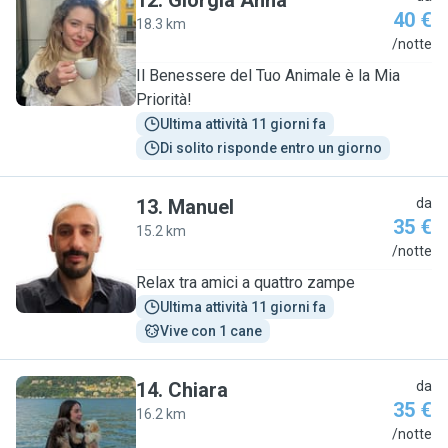
12
.
Giorgia Anna
40 €
18.3 km
G
/notte
Il Benessere del Tuo Animale è la Mia
Priorità!
Ultima attività 11 giorni fa
Di solito risponde entro un giorno
13
.
Manuel
da
35 €
15.2 km
M
/notte
Relax tra amici a quattro zampe
Ultima attività 11 giorni fa
Vive con 1 cane
14
.
Chiara
da
35 €
16.2 km
C
/notte