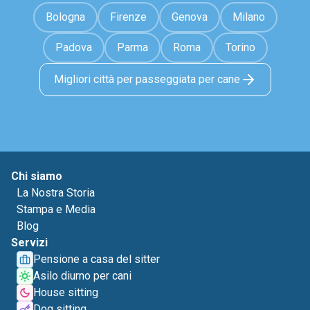
Bologna
Firenze
Genova
Milano
Padova
Parma
Roma
Torino
Migliori città per passeggiata per cane
Chi siamo
La Nostra Storia
Stampa e Media
Blog
Servizi
Pensione a casa del sitter
Asilo diurno per cani
House sitting
Dog sitting