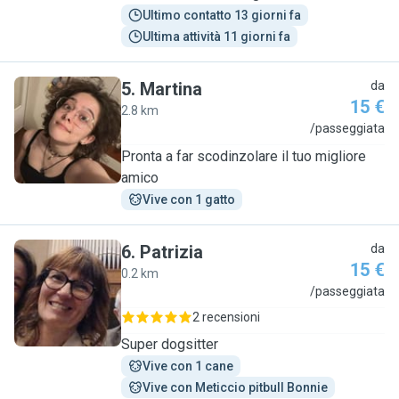
Ultimo contatto 13 giorni fa
Ultima attività 11 giorni fa
5
.
Martina
da
15 €
2.8 km
M
/passeggiata
Pronta a far scodinzolare il tuo migliore
amico
Vive con 1 gatto
6
.
Patrizia
da
15 €
0.2 km
P
/passeggiata
2 recensioni
Super dogsitter
Vive con 1 cane
Vive con Meticcio pitbull Bonnie