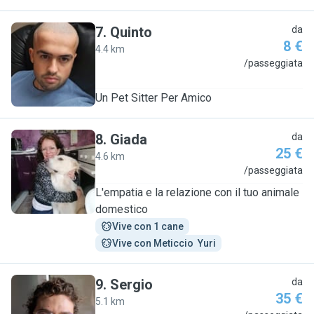
7
.
Quinto
da
8 €
4.4 km
Q
/passeggiata
Un Pet Sitter Per Amico
8
.
Giada
da
25 €
4.6 km
G
/passeggiata
L'empatia e la relazione con il tuo animale
domestico
Vive con 1 cane
Vive con Meticcio  Yuri
9
.
Sergio
da
35 €
5.1 km