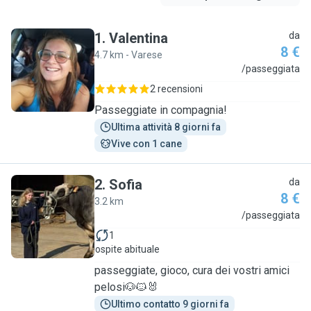
1
.
Valentina
da
8 €
4.7 km - Varese
V
/passeggiata
2 recensioni
Passeggiate in compagnia!
Ultima attività 8 giorni fa
Vive con 1 cane
2
.
Sofia
da
8 €
3.2 km
S
/passeggiata
1
ospite abituale
passeggiate, gioco, cura dei vostri amici
pelosi🐶🐱🐰
Ultimo contatto 9 giorni fa