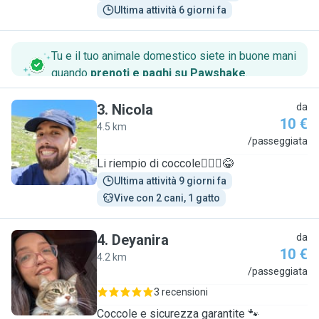
Ultima attività 6 giorni fa
Tu e il tuo animale domestico siete in buone mani
quando
prenoti e paghi su Pawshake
.
3
.
Nicola
da
10 €
4.5 km
N
/passeggiata
Li riempio di coccole🤷🏻‍♂️😂
Ultima attività 9 giorni fa
Vive con 2 cani, 1 gatto
4
.
Deyanira
da
10 €
4.2 km
D
/passeggiata
3 recensioni
Coccole e sicurezza garantite 🐾