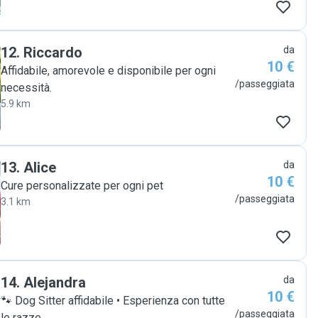
12
.
Riccardo
da
10 €
Affidabile, amorevole e disponibile per ogni
/passeggiata
necessità.
5.9 km
13
.
Alice
da
10 €
Cure personalizzate per ogni pet
/passeggiata
3.1 km
14
.
Alejandra
da
10 €
🐾 Dog Sitter affidabile • Esperienza con tutte
/passeggiata
le razze