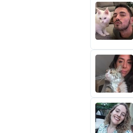
M
E
V