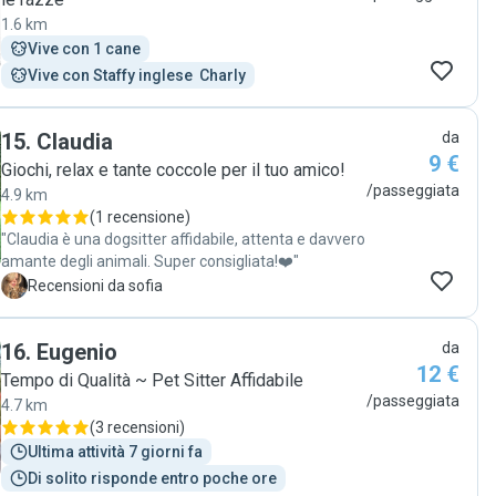
1.6 km
Vive con 1 cane
Vive con Staffy inglese  Charly
15
.
Claudia
da
9 €
Giochi, relax e tante coccole per il tuo amico!
/passeggiata
4.9 km
(
1 recensione
)
"Claudia è una dogsitter affidabile, attenta e davvero
amante degli animali. Super consigliata!❤️"
S
Recensioni da sofia
16
.
Eugenio
da
12 €
Tempo di Qualità ~ Pet Sitter Affidabile
/passeggiata
4.7 km
(
3 recensioni
)
Ultima attività 7 giorni fa
Di solito risponde entro poche ore