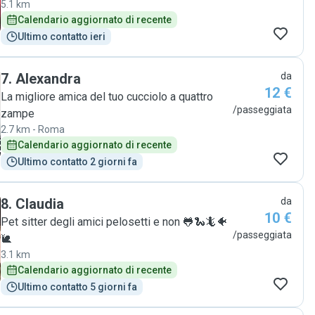
5.1 km
riferimento futuro anche per il mio gatto Bico
Calendario aggiornato di recente
qualora dovessi affidarlo alle cure di qualcuno. Mi
permetto di consigliare Alessia senza alcun dubbio"
Ultimo contatto ieri
7
.
Alexandra
da
12 €
La migliore amica del tuo cucciolo a quattro
/passeggiata
zampe
2.7 km - Roma
Calendario aggiornato di recente
Ultimo contatto 2 giorni fa
8
.
Claudia
da
10 €
Pet sitter degli amici pelosetti e non 🐸🐍🦎🐠
/passeggiata
🐌
3.1 km
Calendario aggiornato di recente
Ultimo contatto 5 giorni fa