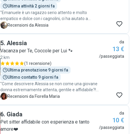
Ultima attività 2 giorni fa
"Emanuele è un ragazzo serio attento e molto
empatico e dolce con i cagnolini, ci ha aiutato a
portarli a spasso lo consigliamo e lo ricontatteremo
A
Recensioni da Alessia
presto persona disponibilissima "
5
.
Alessia
da
13 €
Vacanza per Te, Coccole per Lui 🐾
/passeggiata
2 km
(
1 recensione
)
Ultima prenotazione 9 giorni fa
Ultimo contatto 9 giorni fa
"Come descrivere Alessia se non come una giovane
donna estremamente attenta, gentile e affidabile?!
L'avevo già conosciuta anni fa ed è stato veramente
F
Recensioni da Fiorella Maria
un piacere ritrovarla su questa piattaforma. Sono
contenta d'averla scelta anche stavolta perché si è
6
.
Giada
da
prontamente messa in ascolto delle mie esigenze e
10 €
di quelle della mia cagnolina. Mi ha aggiornato con
Pet sitter affidabile con esperienza e tanto
foto e video ed ha trattato la mia Brie con premura
/passeggiata
amore❤️
ed affetto. Sicuramente sarà il mio punto di