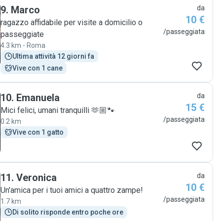
9
.
Marco
da
10 €
ragazzo affidabile per visite a domicilio o
/passeggiata
passeggiate
4.3 km - Roma
Ultima attività 12 giorni fa
Vive con 1 cane
10
.
Emanuela
da
15 €
Mici felici, umani tranquilli 🫶🏼🐾
/passeggiata
0.2 km
Vive con 1 gatto
11
.
Veronica
da
10 €
Un'amica per i tuoi amici a quattro zampe!
/passeggiata
1.7 km
Di solito risponde entro poche ore