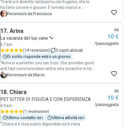
"Frank si è divertito tantissimo con Eugenio, che lo
ha fatto correre e giocare. È tornato stanco e
sereno. Grazie Eugenio! "
F
Recensioni da Francesca
17
.
Arina
da
10 €
La vacanza del tuo cane 🐾
/passeggiata
5.7 km
(
14 recensioni
)
5
ospiti abituali
Di solito risponde entro un giorno
"Arina is a petsitter you can trust. She provides good
and fast communication and is very proactive in her
service. I recommend Arina 100%. "
M
Recensioni da Marco
18
.
Chiara
da
10 €
PET SITTER DI FIDUCIA E CON ESPERIENZA
/passeggiata
4.9 km
(
1 recensione
)
Ultimo contatto ieri
Ultima attività ieri
"Chiara si è resa subito disponibile ed è stata