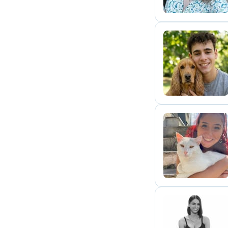
R
A
A