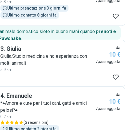
/passeggiata
5.8 km
Ultima prenotazione 3 giorni fa
Ultimo contatto 8 giorni fa
o animale domestico siete in buone mani quando
prenoti e
 Pawshake
.
3
.
Giulia
da
10 €
Giulia,Studio medicina e ho esperienza con
/passeggiata
molti animali
5.9 km
4
.
Emanuele
da
10 €
🐾Amore e cure per i tuoi cani, gatti e amici
/passeggiata
pelosi🐾
0.2 km
(
3 recensioni
)
Ultimo contatto 2 giorni fa