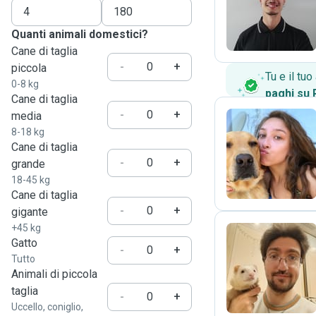
J
Quanti animali domestici?
Cane di taglia
-
+
piccola
Tu e il tu
0-8 kg
paghi su
Cane di taglia
-
+
media
8-18 kg
Cane di taglia
G
-
+
grande
18-45 kg
Cane di taglia
-
+
gigante
+45 kg
Gatto
-
+
Tutto
E
Animali di piccola
taglia
-
+
Uccello, coniglio,