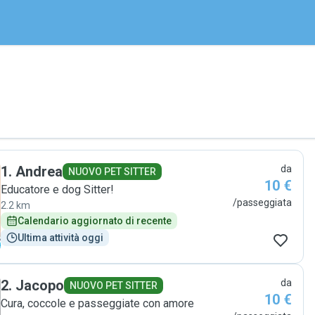
1
.
Andrea
da
NUOVO PET SITTER
10 €
Educatore e dog Sitter!
/passeggiata
2.2 km
Calendario aggiornato di recente
Ultima attività oggi
2
.
Jacopo
da
NUOVO PET SITTER
10 €
Cura, coccole e passeggiate con amore