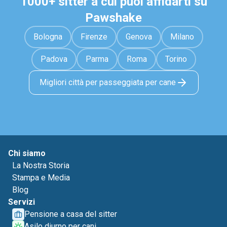
1000+ sitter a cui puoi affidarti su
Pawshake
Bologna
Firenze
Genova
Milano
Padova
Parma
Roma
Torino
Migliori città per passeggiata per cane
Chi siamo
La Nostra Storia
Stampa e Media
Blog
Servizi
Pensione a casa del sitter
Asilo diurno per cani