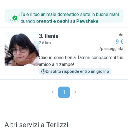
Tu e il tuo animale domestico siete in buone mani
quando
prenoti e paghi su Pawshake
.
3
.
Ilenia
da
9 €
2.6 km
I
/passeggiata
Ciao io sono Ilenia, fammi conoscere il tuo
amico a 4 zampe!
Di solito risponde entro un giorno
1
Altri servizi a Terlizzi