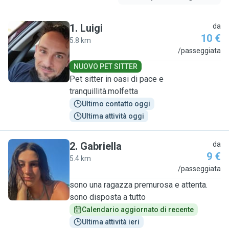
1
.
Luigi
da
10 €
5.8 km
L
/passeggiata
NUOVO PET SITTER
Pet sitter in oasi di pace e
tranquillità.molfetta
Ultimo contatto oggi
Ultima attività oggi
2
.
Gabriella
da
9 €
5.4 km
G
/passeggiata
sono una ragazza premurosa e attenta.
sono disposta a tutto
Calendario aggiornato di recente
Ultima attività ieri